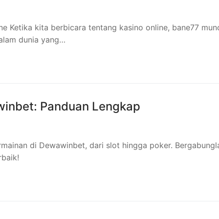
e Ketika kita berbicara tentang kasino online, bane77 mun
Dalam dunia yang…
inbet: Panduan Lengkap
ainan di Dewawinbet, dari slot hingga poker. Bergabungl
baik!