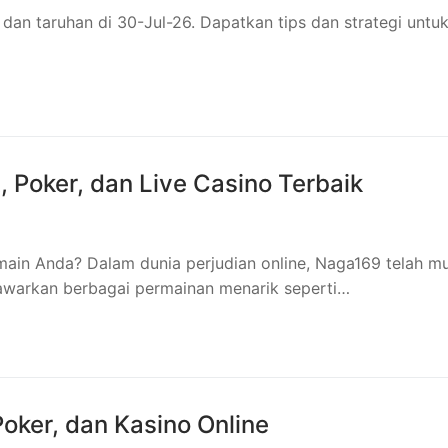
 dan taruhan di 30-Jul-26. Dapatkan tips dan strategi untu
 Poker, dan Live Casino Terbaik
in Anda? Dalam dunia perjudian online, Naga169 telah m
awarkan berbagai permainan menarik seperti…
oker, dan Kasino Online