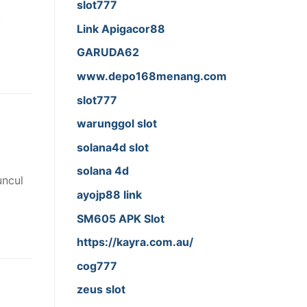
slot777
k
Link Apigacor88
GARUDA62
www.depo168menang.com
slot777
warunggol slot
solana4d slot
solana 4d
uncul
ayojp88 link
SM605 APK Slot
https://kayra.com.au/
cog777
zeus slot