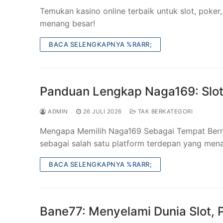
Temukan kasino online terbaik untuk slot, poker,
menang besar!
BACA SELENGKAPNYA %RARR;
Panduan Lengkap Naga169: Slot,
ADMIN
26 JULI 2026
TAK BERKATEGORI
Mengapa Memilih Naga169 Sebagai Tempat Berma
sebagai salah satu platform terdepan yang men
BACA SELENGKAPNYA %RARR;
Bane77: Menyelami Dunia Slot, P