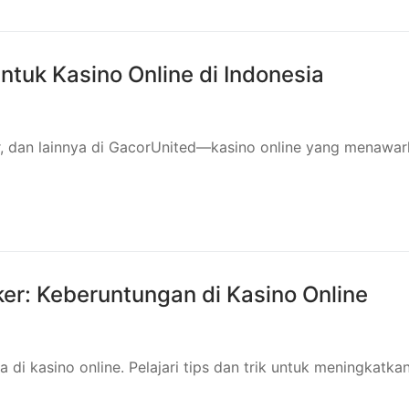
tuk Kasino Online di Indonesia
er, dan lainnya di GacorUnited—kasino online yang menawa
er: Keberuntungan di Kasino Online
 di kasino online. Pelajari tips dan trik untuk meningkatka