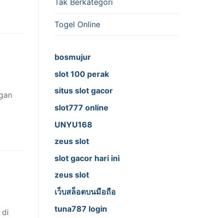
Tak Berkategori
Togel Online
bosmujur
slot 100 perak
situs slot gacor
ngan
slot777 online
UNYU168
zeus slot
slot gacor hari ini
zeus slot
เว็บสล็อตบนมือถือ
tuna787 login
 di