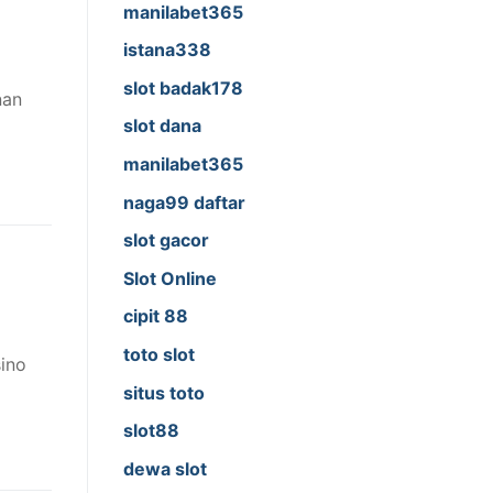
manilabet365
istana338
slot badak178
nan
slot dana
manilabet365
naga99 daftar
slot gacor
Slot Online
cipit 88
toto slot
sino
situs toto
slot88
dewa slot