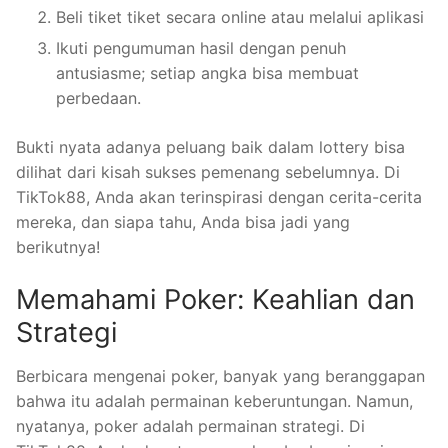
Beli tiket tiket secara online atau melalui aplikasi
Ikuti pengumuman hasil dengan penuh
antusiasme; setiap angka bisa membuat
perbedaan.
Bukti nyata adanya peluang baik dalam lottery bisa
dilihat dari kisah sukses pemenang sebelumnya. Di
TikTok88, Anda akan terinspirasi dengan cerita-cerita
mereka, dan siapa tahu, Anda bisa jadi yang
berikutnya!
Memahami Poker: Keahlian dan
Strategi
Berbicara mengenai poker, banyak yang beranggapan
bahwa itu adalah permainan keberuntungan. Namun,
nyatanya, poker adalah permainan strategi. Di