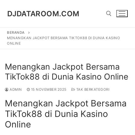
Lompat
ke
DJDATAROOM.COM
konten
BERANDA
Cari:
MENANGKAN JACKPOT BERSAMA TIKTOK88 DI DUNIA KASINO
ONLINE
Menangkan Jackpot Bersama
TikTok88 di Dunia Kasino Online
ADMIN
15 NOVEMBER 2025
TAK BERKATEGORI
Menangkan Jackpot Bersama
TikTok88 di Dunia Kasino
Online