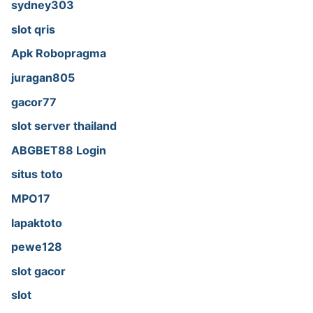
sydney303
slot qris
Apk Robopragma
juragan805
gacor77
slot server thailand
ABGBET88 Login
situs toto
MPO17
lapaktoto
pewe128
slot gacor
slot