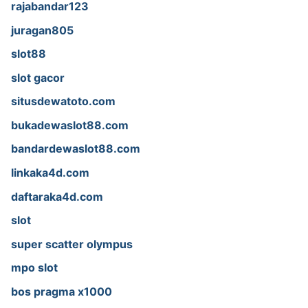
rajabandar123
juragan805
slot88
slot gacor
situsdewatoto.com
bukadewaslot88.com
bandardewaslot88.com
linkaka4d.com
daftaraka4d.com
slot
super scatter olympus
mpo slot
bos pragma x1000