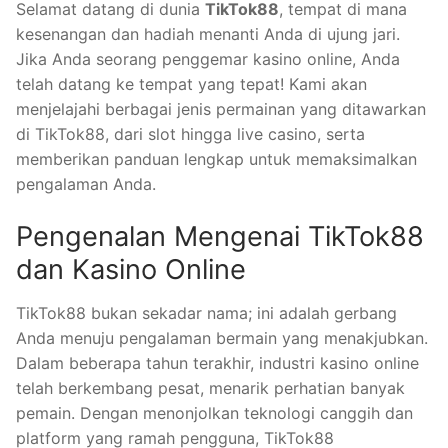
Selamat datang di dunia
TikTok88
, tempat di mana
kesenangan dan hadiah menanti Anda di ujung jari.
Jika Anda seorang penggemar kasino online, Anda
telah datang ke tempat yang tepat! Kami akan
menjelajahi berbagai jenis permainan yang ditawarkan
di TikTok88, dari slot hingga live casino, serta
memberikan panduan lengkap untuk memaksimalkan
pengalaman Anda.
Pengenalan Mengenai TikTok88
dan Kasino Online
TikTok88 bukan sekadar nama; ini adalah gerbang
Anda menuju pengalaman bermain yang menakjubkan.
Dalam beberapa tahun terakhir, industri kasino online
telah berkembang pesat, menarik perhatian banyak
pemain. Dengan menonjolkan teknologi canggih dan
platform yang ramah pengguna, TikTok88