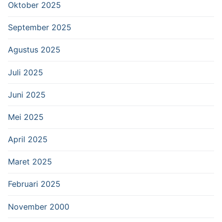
Oktober 2025
September 2025
Agustus 2025
Juli 2025
Juni 2025
Mei 2025
April 2025
Maret 2025
Februari 2025
November 2000