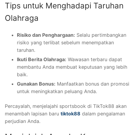
Tips untuk Menghadapi Taruhan
Olahraga
Risiko dan Penghargaan:
Selalu pertimbangkan
risiko yang terlibat sebelum menempatkan
taruhan.
Ikuti Berita Olahraga:
Wawasan terbaru dapat
membantu Anda membuat keputusan yang lebih
baik.
Gunakan Bonus:
Manfaatkan bonus dan promosi
untuk meningkatkan peluang Anda.
Percayalah, menjelajahi sportsbook di TikTok88 akan
menambah lapisan baru
tiktok88
dalam pengalaman
perjudian Anda.