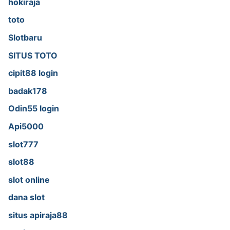
hokiraja
toto
Slotbaru
SITUS TOTO
cipit88 login
badak178
Odin55 login
Api5000
slot777
slot88
slot online
dana slot
situs apiraja88