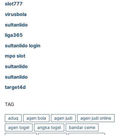
slot777
virusbola
sultanlido
liga365
sultanlido login
mpo slot
sultanlido
sultanlido
target4d
TAG
aduq
agen bola
agen judi
agen judi online
agen togel
angka togel
bandar ceme