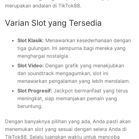
merupakan andalan di TikTok88.
Varian Slot yang Tersedia
Slot Klasik:
Menawarkan kesederhanaan dengan
tiga gulungan. Ini sempurna bagi mereka yang
menghargai nostalgia.
Slot Video:
Dengan grafik yang menakjubkan
dan soundtrack mengagumkan, slot ini
menawarkan pengalaman yang lebih mendalam.
Slot Progresif:
Jackpot bermanfaat yang terus
meningkat, siap memanjakan pemain yang
beruntung.
Dengan banyaknya pilihan yang ada, Anda pasti akan
menemukan slot yang sesuai dengan selera Anda di
TikTok88. Selalu luangkan waktu untuk mencoba