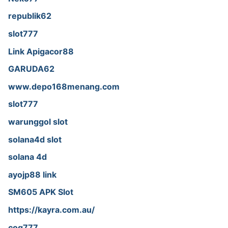
republik62
slot777
Link Apigacor88
GARUDA62
www.depo168menang.com
slot777
warunggol slot
solana4d slot
solana 4d
ayojp88 link
SM605 APK Slot
https://kayra.com.au/
cog777