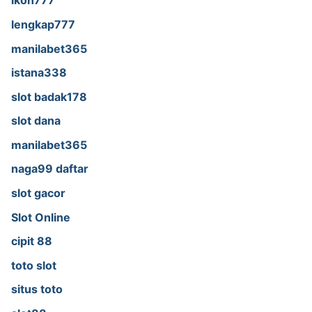
ikon777
lengkap777
manilabet365
istana338
slot badak178
slot dana
manilabet365
naga99 daftar
slot gacor
Slot Online
cipit 88
toto slot
situs toto