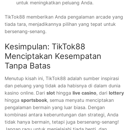
untuk meningkatkan peluang Anda.
TikTok88 memberikan Anda pengalaman arcade yang
tiada tara, menjadikannya pilihan yang tepat untuk
bersenang-senang.
Kesimpulan: TikTok88
Menciptakan Kesempatan
Tanpa Batas
Menutup kisah ini, TikTok88 adalah sumber inspirasi
dan peluang yang tidak ada habisnya di dalam dunia
kasino online. Dari
slot
hingga
live casino
, dari
lottery
hingga
sportsbook
, semua menyatu menciptakan
pengalaman bermain yang luar biasa. Dengan
kombinasi antara keberuntungan dan strategi, Anda
tidak hanya bermain, tetapi juga bersenang-senang!
Jangan ragu untuk menjelajahi tiada henti, dan