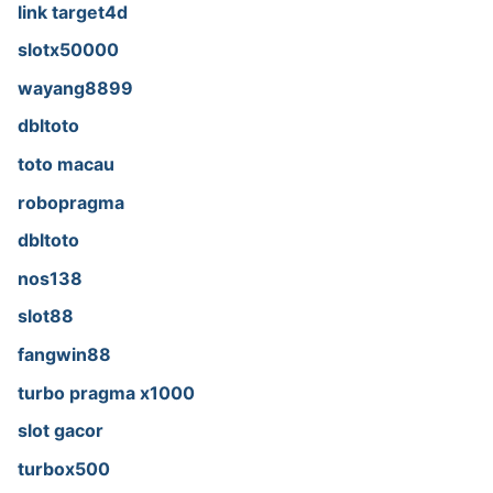
link target4d
slotx50000
wayang8899
dbltoto
toto macau
robopragma
dbltoto
nos138
slot88
fangwin88
turbo pragma x1000
slot gacor
turbox500