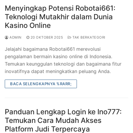
Menyingkap Potensi Robotai661:
Teknologi Mutakhir dalam Dunia
Kasino Online
ADMIN
20 OKTOBER 2025
TAK BERKATEGORI
Jelajahi bagaimana Robotai661 merevolusi
pengalaman bermain kasino online di Indonesia.
Temukan keunggulan teknologi dan bagaimana fitur
inovatifnya dapat meningkatkan peluang Anda.
BACA SELENGKAPNYA %RARR;
Panduan Lengkap Login ke Ino777:
Temukan Cara Mudah Akses
Platform Judi Terpercaya