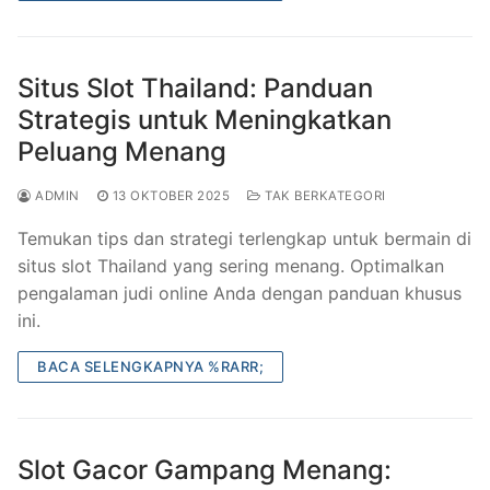
Situs Slot Thailand: Panduan
Strategis untuk Meningkatkan
Peluang Menang
ADMIN
13 OKTOBER 2025
TAK BERKATEGORI
Temukan tips dan strategi terlengkap untuk bermain di
situs slot Thailand yang sering menang. Optimalkan
pengalaman judi online Anda dengan panduan khusus
ini.
BACA SELENGKAPNYA %RARR;
Slot Gacor Gampang Menang: