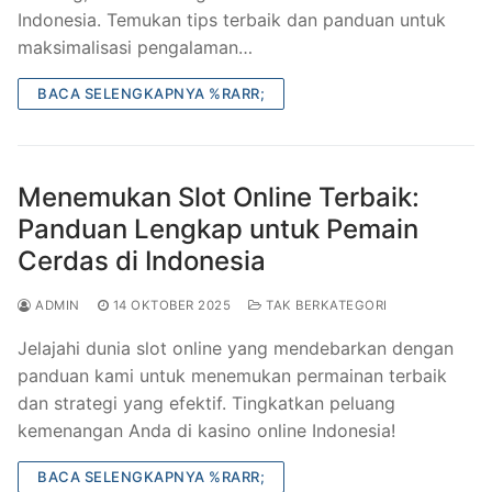
Indonesia. Temukan tips terbaik dan panduan untuk
maksimalisasi pengalaman…
BACA SELENGKAPNYA %RARR;
Menemukan Slot Online Terbaik:
Panduan Lengkap untuk Pemain
Cerdas di Indonesia
ADMIN
14 OKTOBER 2025
TAK BERKATEGORI
Jelajahi dunia slot online yang mendebarkan dengan
panduan kami untuk menemukan permainan terbaik
dan strategi yang efektif. Tingkatkan peluang
kemenangan Anda di kasino online Indonesia!
BACA SELENGKAPNYA %RARR;