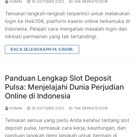
ADMIN
16 OKTOBER 2025
TAK BERKATEGORI
Temukan langkah-langkah terperinci untuk melakukan
login ke Hoki108, platform kasino online terkemuka di
Indonesia. Pelajari cara mengatasi masalah login dan
nikmati permainan yang tak tertandingi.
BACA SELENGKAPNYA %RARR;
Panduan Lengkap Slot Deposit
Pulsa: Menjelajahi Dunia Perjudian
Online di Indonesia
ADMIN
16 OKTOBER 2025
TAK BERKATEGORI
Temukan semua yang perlu Anda ketahui tentang slot
deposit pulsa, termasuk cara kerja, keuntungan, dan
panduan langkah demi langkah untuk bermain di