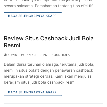
secara saksama. Pemahaman tentang tips efektif…
BACA SELENGKAPNYA %RARR;
Review Situs Cashback Judi Bola
Resmi
ADMIN
27 MARET 2025
JUDI BOLA
Dalam dunia taruhan olahraga, terutama judi bola,
memilih situs bolaft dengan penawaran cashback
merupakan strategi cerdas. Kami akan mengulas
beragam situs judi bola cashback resmi…
BACA SELENGKAPNYA %RARR;