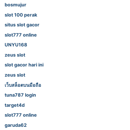
bosmujur
slot 100 perak
situs slot gacor
slot777 online
UNYU168
zeus slot
slot gacor hari ini
zeus slot
เว็บสล็อตบนมือถือ
tuna787 login
target4d
slot777 online
garuda62