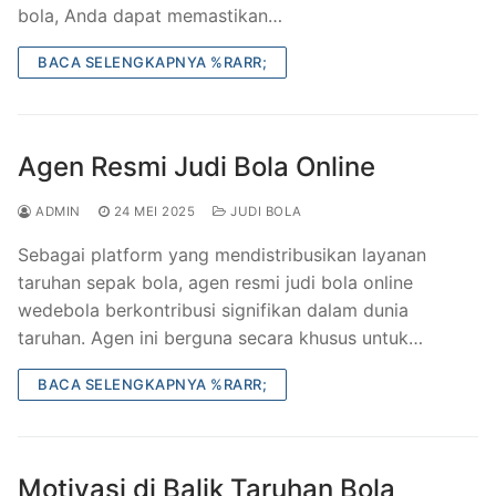
bola, Anda dapat memastikan…
BACA SELENGKAPNYA %RARR;
Agen Resmi Judi Bola Online
ADMIN
24 MEI 2025
JUDI BOLA
Sebagai platform yang mendistribusikan layanan
taruhan sepak bola, agen resmi judi bola online
wedebola berkontribusi signifikan dalam dunia
taruhan. Agen ini berguna secara khusus untuk…
BACA SELENGKAPNYA %RARR;
Motivasi di Balik Taruhan Bola