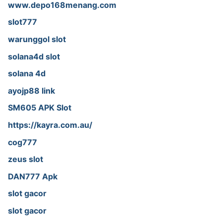
www.depo168menang.com
slot777
warunggol slot
solana4d slot
solana 4d
ayojp88 link
SM605 APK Slot
https://kayra.com.au/
cog777
zeus slot
DAN777 Apk
slot gacor
slot gacor