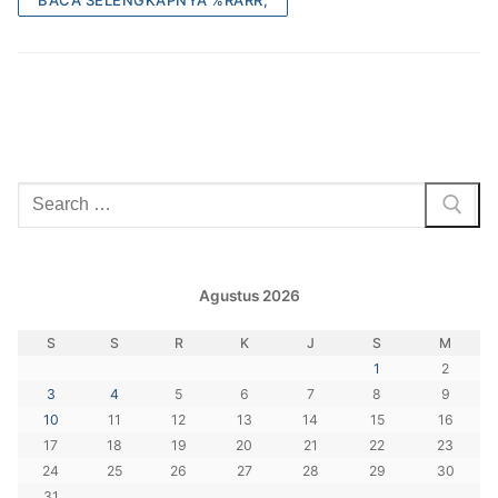
Cari:
Agustus 2026
S
S
R
K
J
S
M
1
2
3
4
5
6
7
8
9
10
11
12
13
14
15
16
17
18
19
20
21
22
23
24
25
26
27
28
29
30
31