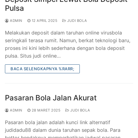
Pulsa
ADMIN
12 APRIL 2025
JUDI BOLA
Melakukan deposit dalam taruhan online virusbola
seringkali terasa rumit. Namun, berkat teknologi baru,
proses ini kini lebih sederhana dengan bola deposit
pulsa. Situs judi online…
BACA SELENGKAPNYA %RARR;
Pasaran Bola Jalan Akurat
ADMIN
28 MARET 2025
JUDI BOLA
Pasaran bola jalan adalah kunci link alternatif
judidadu88 dalam dunia taruhan sepak bola. Para
bettor hendaknya memperhatikan jadwal pasaran