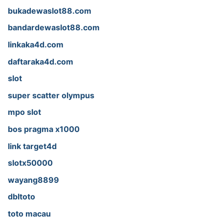
bukadewaslot88.com
bandardewaslot88.com
linkaka4d.com
daftaraka4d.com
slot
super scatter olympus
mpo slot
bos pragma x1000
link target4d
slotx50000
wayang8899
dbltoto
toto macau