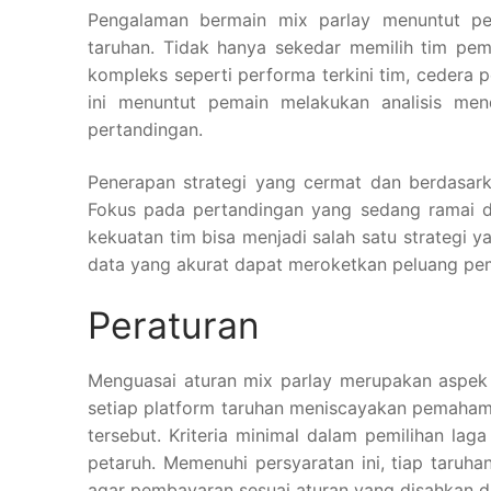
Pengalaman bermain mix parlay menuntut pe
taruhan. Tidak hanya sekedar memilih tim pe
kompleks seperti performa terkini tim, cedera p
ini menuntut pemain melakukan analisis me
pertandingan.
Penerapan strategi yang cermat dan berdasark
Fokus pada pertandingan yang sedang ramai d
kekuatan tim bisa menjadi salah satu strategi ya
data yang akurat dapat meroketkan peluang pe
Peraturan
Menguasai aturan mix parlay merupakan aspek vi
setiap platform taruhan meniscayakan pemaham
tersebut. Kriteria minimal dalam pemilihan lag
petaruh. Memenuhi persyaratan ini, tiap taruh
agar pembayaran sesuai aturan yang disahkan da