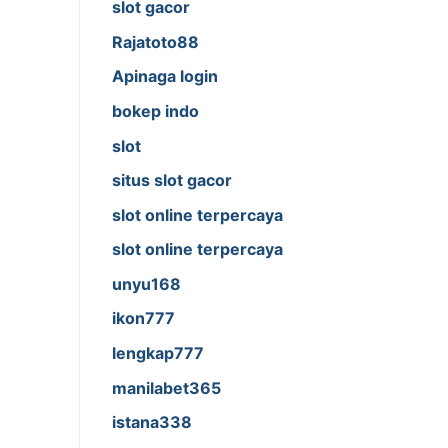
slot gacor
Rajatoto88
Apinaga login
bokep indo
slot
situs slot gacor
slot online terpercaya
slot online terpercaya
unyu168
ikon777
lengkap777
manilabet365
istana338