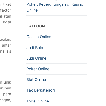
Poker: Keberuntungan di Kasino
 tiket
Online
faktor
dekatan
 hasil
KATEGORI
Casino Online
silan.
 antar
Judi Bola
nalisis
Judi Online
Poker Online
Slot Online
n unik
aruhan
Tak Berkategori
i para
angan,
Togel Online