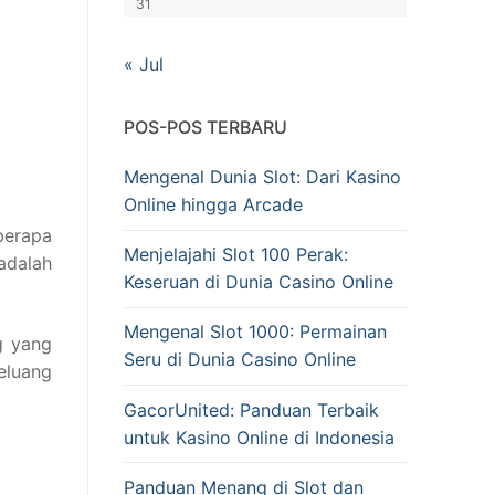
31
« Jul
POS-POS TERBARU
Mengenal Dunia Slot: Dari Kasino
Online hingga Arcade
erapa
Menjelajahi Slot 100 Perak:
adalah
Keseruan di Dunia Casino Online
Mengenal Slot 1000: Permainan
g yang
Seru di Dunia Casino Online
eluang
GacorUnited: Panduan Terbaik
untuk Kasino Online di Indonesia
Panduan Menang di Slot dan