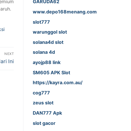
remium
GARUDA62
aruh.
www.depo168menang.com
slot777
ksi
warunggol slot
solana4d slot
solana 4d
NEXT
ri Ini
ayojp88 link
SM605 APK Slot
https://kayra.com.au/
cog777
zeus slot
DAN777 Apk
slot gacor