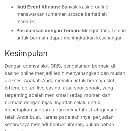
Ikuti Event Khusus:
Banyak kasino online
menawarkan turnamen arcade berhadiah
menarik.
Permainkan dengan Teman:
Mengundang teman
untuk bermain dapat meningkatkan kesenangan.
Kesimpulan
Dengan adanya slot QRIS, pengalaman bermain di
kasino online menjadi lebih menyenangkan dan mudah
diakses. Apakah Anda memilih untuk bermain slot,
lottery, poker, live casino, atau sportsbook, yang
terpenting adalah menikmati setiap momen dan
bermain dengan bijak. Ingatlah selalu untuk
menetapkan anggaran dan mematuhi strategi yang
telah Anda buat. Karena pada akhirnya, perjudian
seharusnya menjadi bentuk hiburan, bukan beban