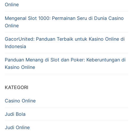
Online
Mengenal Slot 1000: Permainan Seru di Dunia Casino
Online
GacorUnited: Panduan Terbaik untuk Kasino Online di
Indonesia
Panduan Menang di Slot dan Poker: Keberuntungan di
Kasino Online
KATEGORI
Casino Online
Judi Bola
Judi Online