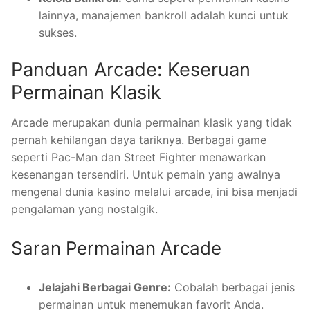
lainnya, manajemen bankroll adalah kunci untuk
sukses.
Panduan Arcade: Keseruan
Permainan Klasik
Arcade merupakan dunia permainan klasik yang tidak
pernah kehilangan daya tariknya. Berbagai game
seperti Pac-Man dan Street Fighter menawarkan
kesenangan tersendiri. Untuk pemain yang awalnya
mengenal dunia kasino melalui arcade, ini bisa menjadi
pengalaman yang nostalgik.
Saran Permainan Arcade
Jelajahi Berbagai Genre:
Cobalah berbagai jenis
permainan untuk menemukan favorit Anda.