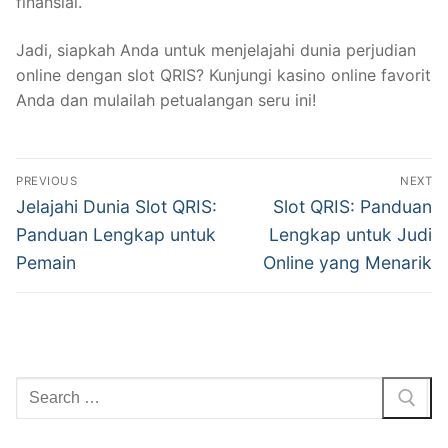
finansial.
Jadi, siapkah Anda untuk menjelajahi dunia perjudian
online dengan slot QRIS? Kunjungi kasino online favorit
Anda dan mulailah petualangan seru ini!
Navigasi
PREVIOUS
NEXT
pos
Previous
Next
Jelajahi Dunia Slot QRIS:
Slot QRIS: Panduan
post:
post:
Panduan Lengkap untuk
Lengkap untuk Judi
Pemain
Online yang Menarik
Cari: