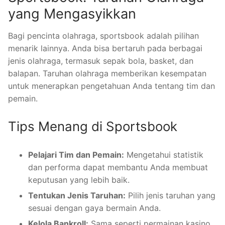
yang Mengasyikkan
Bagi pencinta olahraga, sportsbook adalah pilihan
menarik lainnya. Anda bisa bertaruh pada berbagai
jenis olahraga, termasuk sepak bola, basket, dan
balapan. Taruhan olahraga memberikan kesempatan
untuk menerapkan pengetahuan Anda tentang tim dan
pemain.
Tips Menang di Sportsbook
Pelajari Tim dan Pemain:
Mengetahui statistik
dan performa dapat membantu Anda membuat
keputusan yang lebih baik.
Tentukan Jenis Taruhan:
Pilih jenis taruhan yang
sesuai dengan gaya bermain Anda.
Kelola Bankroll:
Sama seperti permainan kasino