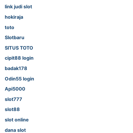
link judi slot
hokiraja
toto
Slotbaru
SITUS TOTO
cipit88 login
badak178
Odin55 login
Api5000
slot777
slot88
slot online
dana slot