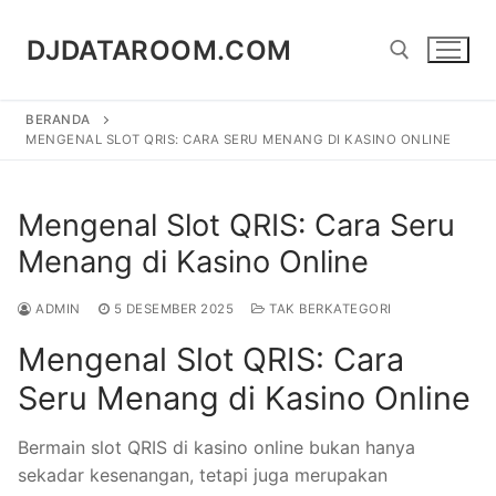
Lompat
ke
DJDATAROOM.COM
konten
BERANDA
Cari:
MENGENAL SLOT QRIS: CARA SERU MENANG DI KASINO ONLINE
Mengenal Slot QRIS: Cara Seru
Menang di Kasino Online
ADMIN
5 DESEMBER 2025
TAK BERKATEGORI
Mengenal Slot QRIS: Cara
Seru Menang di Kasino Online
Bermain slot QRIS di kasino online bukan hanya
sekadar kesenangan, tetapi juga merupakan