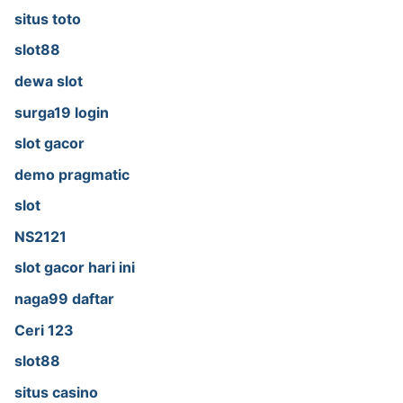
situs toto
slot88
dewa slot
surga19 login
slot gacor
demo pragmatic
slot
NS2121
slot gacor hari ini
naga99 daftar
Ceri 123
slot88
situs casino