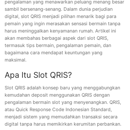
pengalaman yang menawarkan peluang menang besar
sambil bersenang-senang. Dalam dunia perjudian
digital, slot QRIS menjadi pilihan menarik bagi para
pemain yang ingin merasakan sensasi bermain tanpa
harus meninggalkan kenyamanan rumah. Artikel ini
akan membahas berbagai aspek dari slot QRIS,
termasuk tips bermain, pengalaman pemain, dan
bagaimana cara mendapat keuntungan yang
maksimal.
Apa Itu Slot QRIS?
Slot QRIS adalah konsep baru yang menggabungkan
kemudahan deposit menggunakan QRIS dengan
pengalaman bermain slot yang menyenangkan. QRIS,
atau Quick Response Code Indonesian Standard,
menjadi sistem yang memudahkan transaksi secara
digital tanpa harus memikirkan kerumitan perbankan.