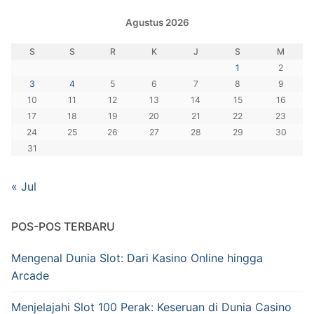
Agustus 2026
S
S
R
K
J
S
M
1
2
3
4
5
6
7
8
9
10
11
12
13
14
15
16
17
18
19
20
21
22
23
24
25
26
27
28
29
30
31
« Jul
POS-POS TERBARU
Mengenal Dunia Slot: Dari Kasino Online hingga
Arcade
Menjelajahi Slot 100 Perak: Keseruan di Dunia Casino