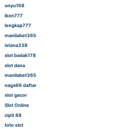
unyu168
ikon777
lengkap777
manilabet365
istana338
slot badak178
slot dana
manilabet365
naga99 daftar
slot gacor
Slot Online
cipit 88
toto slot