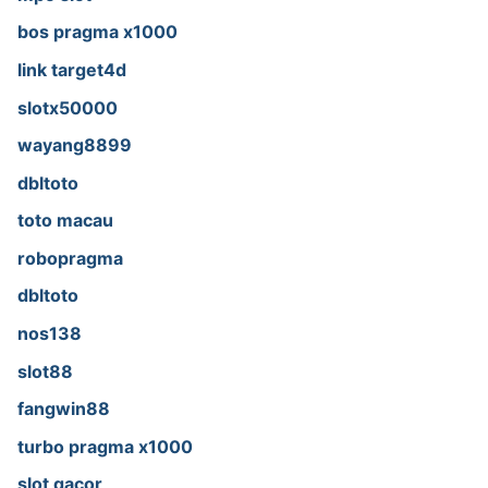
bos pragma x1000
link target4d
slotx50000
wayang8899
dbltoto
toto macau
robopragma
dbltoto
nos138
slot88
fangwin88
turbo pragma x1000
slot gacor