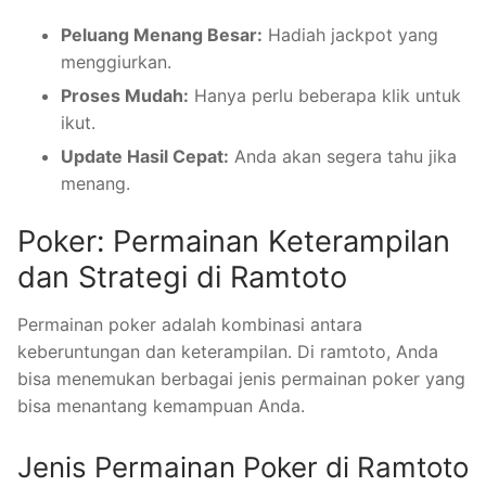
Peluang Menang Besar:
Hadiah jackpot yang
menggiurkan.
Proses Mudah:
Hanya perlu beberapa klik untuk
ikut.
Update Hasil Cepat:
Anda akan segera tahu jika
menang.
Poker: Permainan Keterampilan
dan Strategi di Ramtoto
Permainan poker adalah kombinasi antara
keberuntungan dan keterampilan. Di ramtoto, Anda
bisa menemukan berbagai jenis permainan poker yang
bisa menantang kemampuan Anda.
Jenis Permainan Poker di Ramtoto