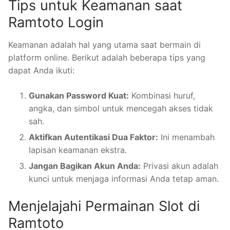
Tips untuk Keamanan saat
Ramtoto Login
Keamanan adalah hal yang utama saat bermain di
platform online. Berikut adalah beberapa tips yang
dapat Anda ikuti:
Gunakan Password Kuat:
Kombinasi huruf,
angka, dan simbol untuk mencegah akses tidak
sah.
Aktifkan Autentikasi Dua Faktor:
Ini menambah
lapisan keamanan ekstra.
Jangan Bagikan Akun Anda:
Privasi akun adalah
kunci untuk menjaga informasi Anda tetap aman.
Menjelajahi Permainan Slot di
Ramtoto