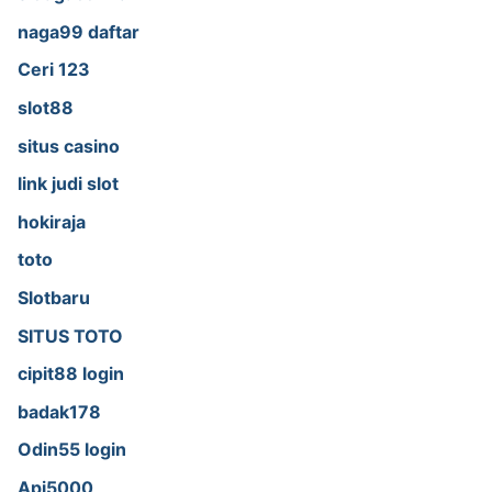
naga99 daftar
Ceri 123
slot88
situs casino
link judi slot
hokiraja
toto
Slotbaru
SITUS TOTO
cipit88 login
badak178
Odin55 login
Api5000