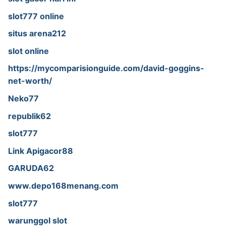
slot777 online
situs arena212
slot online
https://mycomparisionguide.com/david-goggins-
net-worth/
Neko77
republik62
slot777
Link Apigacor88
GARUDA62
www.depo168menang.com
slot777
warunggol slot