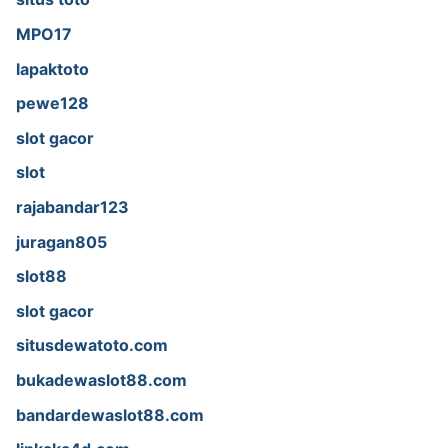
MPO17
lapaktoto
pewe128
slot gacor
slot
rajabandar123
juragan805
slot88
slot gacor
situsdewatoto.com
bukadewaslot88.com
bandardewaslot88.com