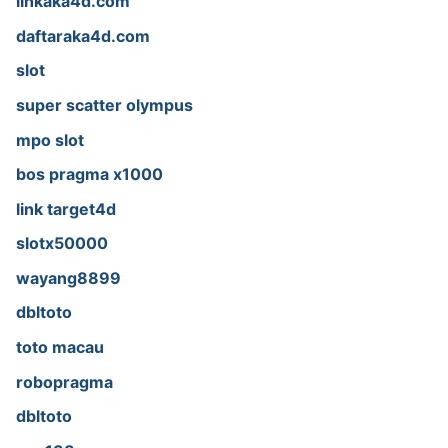
linkaka4d.com
daftaraka4d.com
slot
super scatter olympus
mpo slot
bos pragma x1000
link target4d
slotx50000
wayang8899
dbltoto
toto macau
robopragma
dbltoto