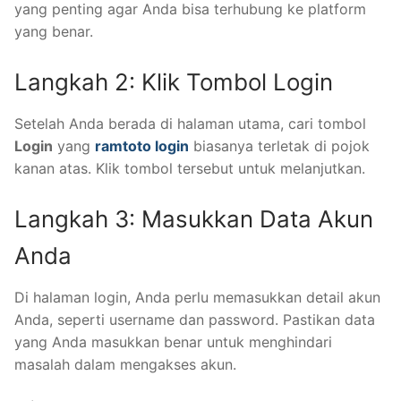
yang penting agar Anda bisa terhubung ke platform
yang benar.
Langkah 2: Klik Tombol Login
Setelah Anda berada di halaman utama, cari tombol
Login
yang
ramtoto login
biasanya terletak di pojok
kanan atas. Klik tombol tersebut untuk melanjutkan.
Langkah 3: Masukkan Data Akun
Anda
Di halaman login, Anda perlu memasukkan detail akun
Anda, seperti username dan password. Pastikan data
yang Anda masukkan benar untuk menghindari
masalah dalam mengakses akun.