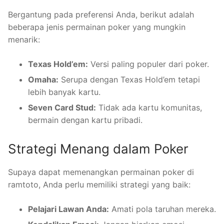
Bergantung pada preferensi Anda, berikut adalah
beberapa jenis permainan poker yang mungkin
menarik:
Texas Hold’em:
Versi paling populer dari poker.
Omaha:
Serupa dengan Texas Hold’em tetapi
lebih banyak kartu.
Seven Card Stud:
Tidak ada kartu komunitas,
bermain dengan kartu pribadi.
Strategi Menang dalam Poker
Supaya dapat memenangkan permainan poker di
ramtoto, Anda perlu memiliki strategi yang baik:
Pelajari Lawan Anda:
Amati pola taruhan mereka.