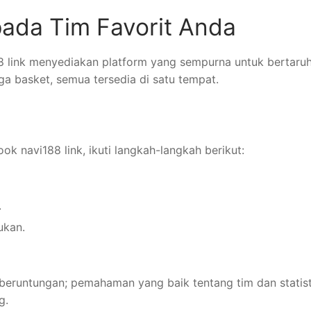
pada Tim Favorit Anda
8 link menyediakan platform yang sempurna untuk bertaru
ga basket, semua tersedia di satu tempat.
ok navi188 link, ikuti langkah-langkah berikut:
.
ukan.
beruntungan; pemahaman yang baik tentang tim dan statist
g.