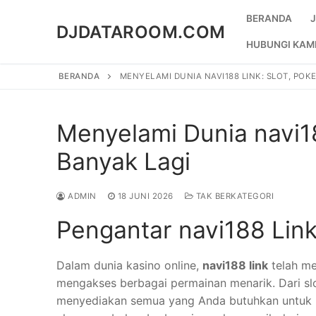
Lompat
BERANDA
J
ke
DJDATAROOM.COM
konten
HUBUNGI KAM
BERANDA
MENYELAMI DUNIA NAVI188 LINK: SLOT, POK
Menyelami Dunia navi18
Banyak Lagi
ADMIN
18 JUNI 2026
TAK BERKATEGORI
Pengantar navi188 Link
Dalam dunia kasino online,
navi188 link
telah me
mengakses berbagai permainan menarik. Dari s
menyediakan semua yang Anda butuhkan untuk pe