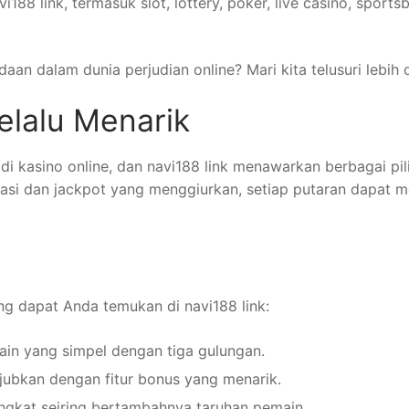
8 link, termasuk slot, lottery, poker, live casino, sports
an dalam dunia perjudian online? Mari kita telusuri lebih 
elalu Menarik
 di kasino online, dan navi188 link menawarkan berbagai pil
asi dan jackpot yang menggiurkan, setiap putaran dapat m
ng dapat Anda temukan di navi188 link:
n yang simpel dengan tiga gulungan.
bkan dengan fitur bonus yang menarik.
ngkat seiring bertambahnya taruhan pemain.