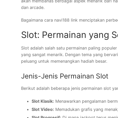
akan membahas berbagai aspek menarik dari navi18
dan arcade.
Bagaimana cara navi188 link menciptakan perbeda
Slot: Permainan yang S
Slot adalah salah satu permainan paling populer
yang sangat menarik. Dengan tema yang bervari
peluang untuk memenangkan hadiah besar.
Jenis-Jenis Permainan Slot
Berikut adalah beberapa jenis permainan slot ya
Slot Klasik:
Menawarkan pengalaman bermai
Slot Video:
Memadukan grafis yang menakju
Slot Progresif:
Di mana jackpot terus meni