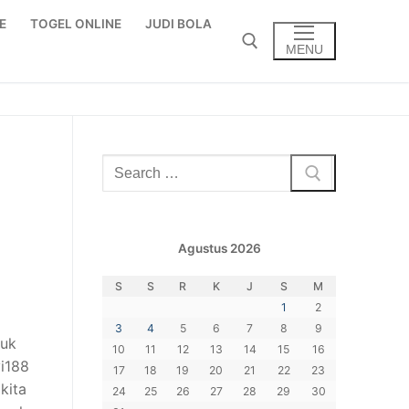
E
TOGEL ONLINE
JUDI BOLA
MENU
Cari:
Cari:
Agustus 2026
S
S
R
K
J
S
M
1
2
3
4
5
6
7
8
9
tuk
10
11
12
13
14
15
16
i188
17
18
19
20
21
22
23
kita
24
25
26
27
28
29
30