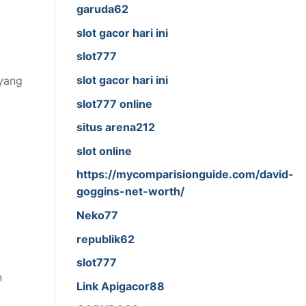
garuda62
slot gacor hari ini
slot777
slot gacor hari ini
 yang
slot777 online
situs arena212
slot online
https://mycomparisionguide.com/david-
goggins-net-worth/
Neko77
republik62
slot777
n
Link Apigacor88