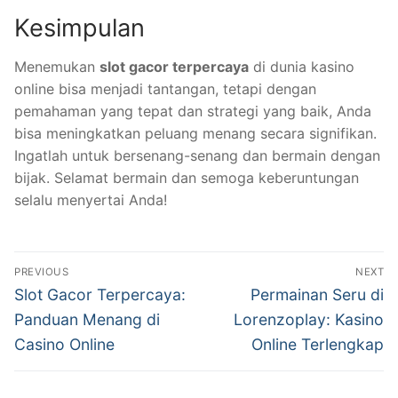
Kesimpulan
Menemukan
slot gacor terpercaya
di dunia kasino
online bisa menjadi tantangan, tetapi dengan
pemahaman yang tepat dan strategi yang baik, Anda
bisa meningkatkan peluang menang secara signifikan.
Ingatlah untuk bersenang-senang dan bermain dengan
bijak. Selamat bermain dan semoga keberuntungan
selalu menyertai Anda!
Navigasi
PREVIOUS
NEXT
pos
Previous
Next
Slot Gacor Terpercaya:
Permainan Seru di
post:
post:
Panduan Menang di
Lorenzoplay: Kasino
Casino Online
Online Terlengkap