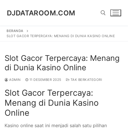
Lompat
ke
DJDATAROOM.COM
konten
BERANDA
Cari:
SLOT GACOR TERPERCAYA: MENANG DI DUNIA KASINO ONLINE
Slot Gacor Terpercaya: Menang
di Dunia Kasino Online
ADMIN
11 DESEMBER 2025
TAK BERKATEGORI
Slot Gacor Terpercaya:
Menang di Dunia Kasino
Online
Kasino online saat ini menjadi salah satu pilihan