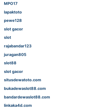
MPO17
lapaktoto
pewe128
slot gacor
slot
rajabandar123
juragan805
slot88
slot gacor
situsdewatoto.com
bukadewaslot88.com
bandardewaslot88.com
linkaka4d.com