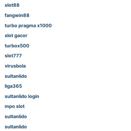
slot88
fangwin88
turbo pragma x1000
slot gacor
turbox500
slot777
virusbola
sultanlido
liga365
sultanlido login
mpo slot
sultanlido
sultanlido