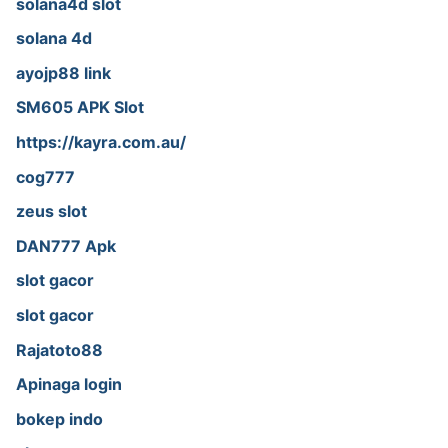
solana4d slot
solana 4d
ayojp88 link
SM605 APK Slot
https://kayra.com.au/
cog777
zeus slot
DAN777 Apk
slot gacor
slot gacor
Rajatoto88
Apinaga login
bokep indo