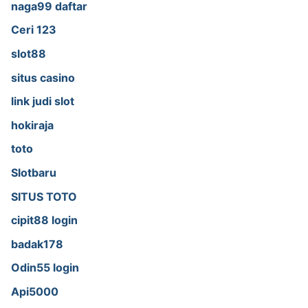
naga99 daftar
Ceri 123
slot88
situs casino
link judi slot
hokiraja
toto
Slotbaru
SITUS TOTO
cipit88 login
badak178
Odin55 login
Api5000