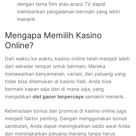
dengan tema film atau acara TV dapat
memberikan pengalaman bermain yang lebih
menarik.
Mengapa Memilih Kasino
Online?
Dari waktu ke waktu, kasino online telah menjadi lebih
dari sekadar tempat untuk bermain. Mereka
menawarkan kenyamanan, variasi, dan peluang yang
tidak bisa ditemukan di kasino fisik. Anda bisa
bermain kapan saja dan di mana saja, yang
menjadikan
slot gacor terpercaya
semakin menarik.
Keberadaan bonus dan promosi di kasino online juga
menjadi faktor penting. Dengan menggunakan bonus
sambutan, Anda dapat meningkatkan saldo awal Anda
dan meningkatkan peluang menang tanpa harus