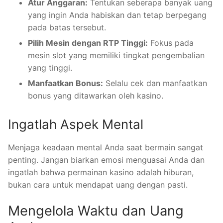
Atur Anggaran:
Tentukan seberapa banyak uang
yang ingin Anda habiskan dan tetap berpegang
pada batas tersebut.
Pilih Mesin dengan RTP Tinggi:
Fokus pada
mesin slot yang memiliki tingkat pengembalian
yang tinggi.
Manfaatkan Bonus:
Selalu cek dan manfaatkan
bonus yang ditawarkan oleh kasino.
Ingatlah Aspek Mental
Menjaga keadaan mental Anda saat bermain sangat
penting. Jangan biarkan emosi menguasai Anda dan
ingatlah bahwa permainan kasino adalah hiburan,
bukan cara untuk mendapat uang dengan pasti.
Mengelola Waktu dan Uang