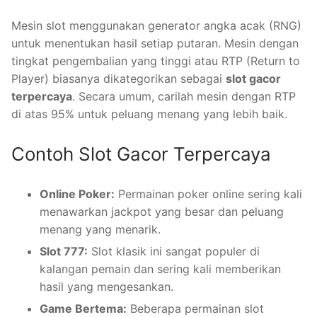
Mesin slot menggunakan generator angka acak (RNG)
untuk menentukan hasil setiap putaran. Mesin dengan
tingkat pengembalian yang tinggi atau RTP (Return to
Player) biasanya dikategorikan sebagai
slot gacor
terpercaya
. Secara umum, carilah mesin dengan RTP
di atas 95% untuk peluang menang yang lebih baik.
Contoh Slot Gacor Terpercaya
Online Poker:
Permainan poker online sering kali
menawarkan jackpot yang besar dan peluang
menang yang menarik.
Slot 777:
Slot klasik ini sangat populer di
kalangan pemain dan sering kali memberikan
hasil yang mengesankan.
Game Bertema:
Beberapa permainan slot