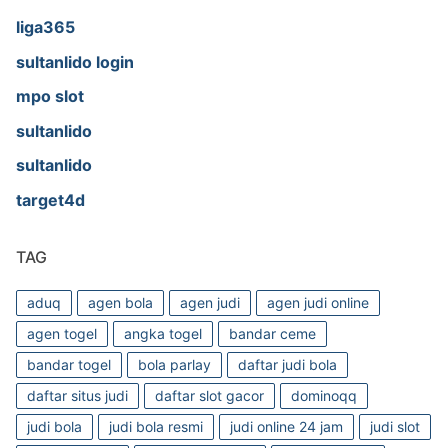
liga365
sultanlido login
mpo slot
sultanlido
sultanlido
target4d
TAG
aduq
agen bola
agen judi
agen judi online
agen togel
angka togel
bandar ceme
bandar togel
bola parlay
daftar judi bola
daftar situs judi
daftar slot gacor
dominoqq
judi bola
judi bola resmi
judi online 24 jam
judi slot