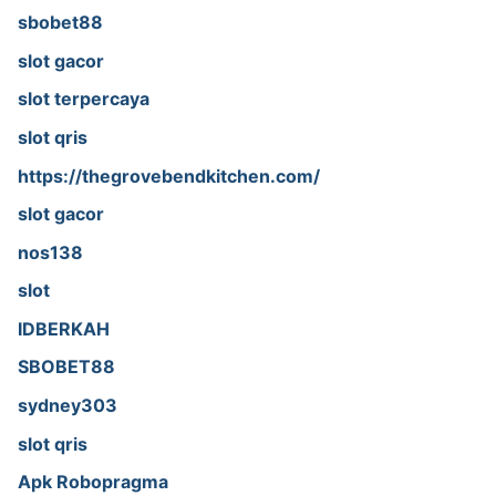
sbobet88
slot gacor
slot terpercaya
slot qris
https://thegrovebendkitchen.com/
slot gacor
nos138
slot
IDBERKAH
SBOBET88
sydney303
slot qris
Apk Robopragma