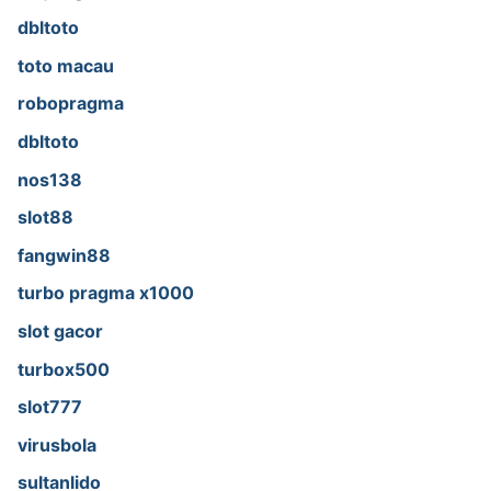
dbltoto
toto macau
robopragma
dbltoto
nos138
slot88
fangwin88
turbo pragma x1000
slot gacor
turbox500
slot777
virusbola
sultanlido