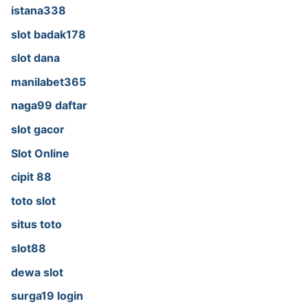
istana338
slot badak178
slot dana
manilabet365
naga99 daftar
slot gacor
Slot Online
cipit 88
toto slot
situs toto
slot88
dewa slot
surga19 login