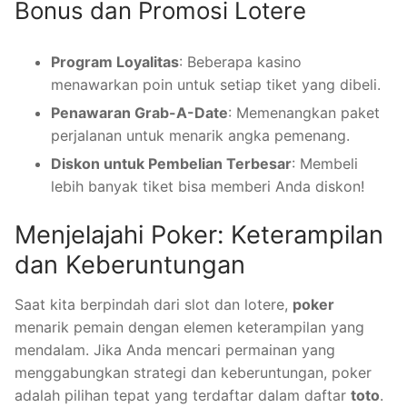
Bonus dan Promosi Lotere
Program Loyalitas
: Beberapa kasino
menawarkan poin untuk setiap tiket yang dibeli.
Penawaran Grab-A-Date
: Memenangkan paket
perjalanan untuk menarik angka pemenang.
Diskon untuk Pembelian Terbesar
: Membeli
lebih banyak tiket bisa memberi Anda diskon!
Menjelajahi Poker: Keterampilan
dan Keberuntungan
Saat kita berpindah dari slot dan lotere,
poker
menarik pemain dengan elemen keterampilan yang
mendalam. Jika Anda mencari permainan yang
menggabungkan strategi dan keberuntungan, poker
adalah pilihan tepat yang terdaftar dalam daftar
toto
.