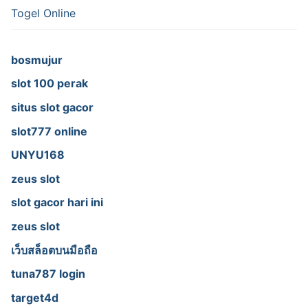
Togel Online
bosmujur
slot 100 perak
situs slot gacor
slot777 online
UNYU168
zeus slot
slot gacor hari ini
zeus slot
เว็บสล็อตบนมือถือ
tuna787 login
target4d