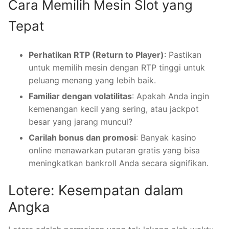
Cara Memilih Mesin Slot yang
Tepat
Perhatikan RTP (Return to Player)
: Pastikan
untuk memilih mesin dengan RTP tinggi untuk
peluang menang yang lebih baik.
Familiar dengan volatilitas
: Apakah Anda ingin
kemenangan kecil yang sering, atau jackpot
besar yang jarang muncul?
Carilah bonus dan promosi
: Banyak kasino
online menawarkan putaran gratis yang bisa
meningkatkan bankroll Anda secara signifikan.
Lotere: Kesempatan dalam
Angka