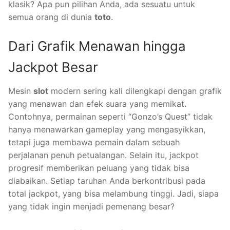
klasik? Apa pun pilihan Anda, ada sesuatu untuk
semua orang di dunia
toto
.
Dari Grafik Menawan hingga
Jackpot Besar
Mesin
slot
modern sering kali dilengkapi dengan grafik
yang menawan dan efek suara yang memikat.
Contohnya, permainan seperti “Gonzo’s Quest” tidak
hanya menawarkan gameplay yang mengasyikkan,
tetapi juga membawa pemain dalam sebuah
perjalanan penuh petualangan. Selain itu, jackpot
progresif memberikan peluang yang tidak bisa
diabaikan. Setiap taruhan Anda berkontribusi pada
total jackpot, yang bisa melambung tinggi. Jadi, siapa
yang tidak ingin menjadi pemenang besar?