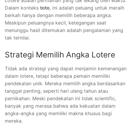
Lotere adalah permainan yang tak lekang oleh waktu.
Dalam konteks
toto
, ini adalah peluang untuk meraih
berkah hanya dengan memilih beberapa angka.
Meskipun peluangnya kecil, ketegangan saat
menunggu hasil ditemukan adalah pengalaman yang
tak ternilai.
Strategi Memilih Angka Lotere
Tidak ada strategi yang dapat menjamin kemenangan
dalam lotere, tetapi beberapa pemain memiliki
pendekatan unik. Mereka memilih angka berdasarkan
tanggal penting, seperti hari ulang tahun atau
pernikahan. Meski pendekatan ini tidak scientific,
banyak yang merasa bahwa ada kekuatan dalam
angka-angka yang memiliki makna khusus bagi
mereka.