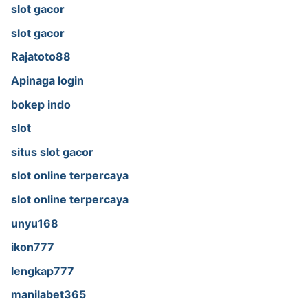
slot gacor
slot gacor
Rajatoto88
Apinaga login
bokep indo
slot
situs slot gacor
slot online terpercaya
slot online terpercaya
unyu168
ikon777
lengkap777
manilabet365