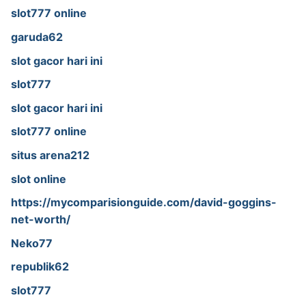
slot777 online
garuda62
slot gacor hari ini
slot777
slot gacor hari ini
slot777 online
situs arena212
slot online
https://mycomparisionguide.com/david-goggins-
net-worth/
Neko77
republik62
slot777