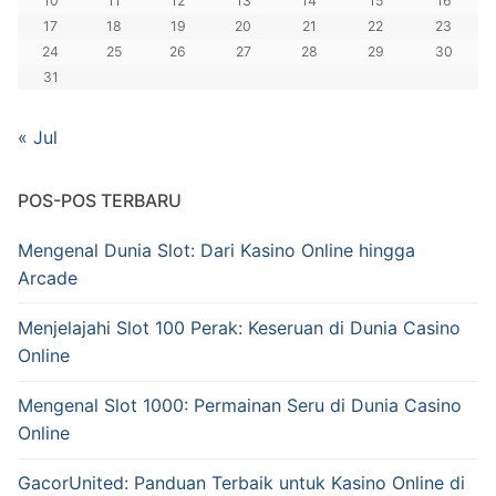
10
11
12
13
14
15
16
17
18
19
20
21
22
23
24
25
26
27
28
29
30
31
« Jul
POS-POS TERBARU
Mengenal Dunia Slot: Dari Kasino Online hingga
Arcade
Menjelajahi Slot 100 Perak: Keseruan di Dunia Casino
Online
Mengenal Slot 1000: Permainan Seru di Dunia Casino
Online
GacorUnited: Panduan Terbaik untuk Kasino Online di