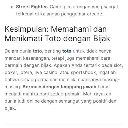
Street Fighter
: Game pertarungan yang sangat
terkenal di kalangan penggemar arcade.
Kesimpulan: Memahami dan
Menikmati Toto dengan Bijak
Dalam dunia
toto
, penting
toto
untuk tidak hanya
mencari kesenangan, tetapi juga memahami cara
bermain dengan bijak. Apakah Anda tertarik pada slot,
poker, lotere, live casino, atau sportsbook, ingatlah
bahwa setiap permainan memiliki nuansanya masing-
masing.
Bermain dengan tanggung jawab
harus
menjadi mantra bagi setiap pemain. Mari rayakan
dunia judi online dengan semangat yang positif dan
bijak.