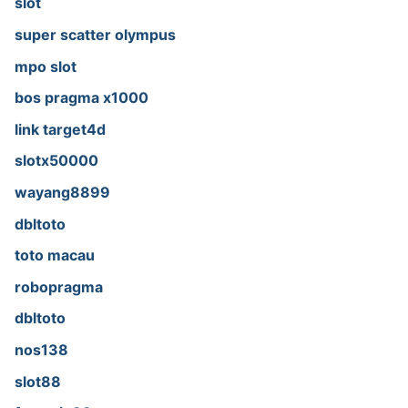
slot
super scatter olympus
mpo slot
bos pragma x1000
link target4d
slotx50000
wayang8899
dbltoto
toto macau
robopragma
dbltoto
nos138
slot88