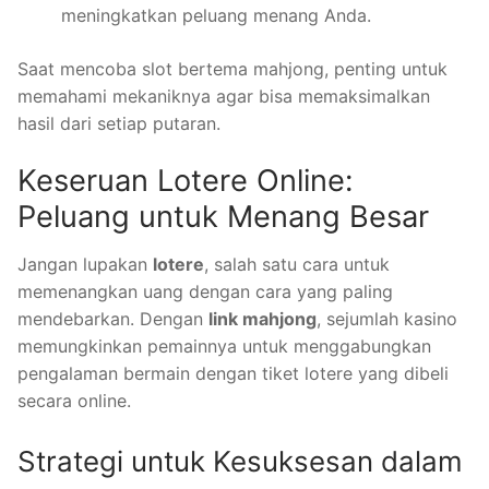
meningkatkan peluang menang Anda.
Saat mencoba slot bertema mahjong, penting untuk
memahami mekaniknya agar bisa memaksimalkan
hasil dari setiap putaran.
Keseruan Lotere Online:
Peluang untuk Menang Besar
Jangan lupakan
lotere
, salah satu cara untuk
memenangkan uang dengan cara yang paling
mendebarkan. Dengan
link mahjong
, sejumlah kasino
memungkinkan pemainnya untuk menggabungkan
pengalaman bermain dengan tiket lotere yang dibeli
secara online.
Strategi untuk Kesuksesan dalam