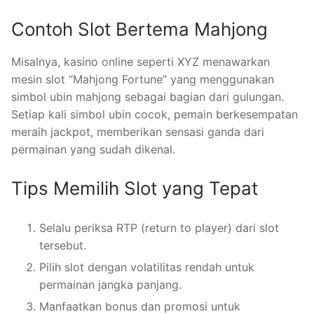
Contoh Slot Bertema Mahjong
Misalnya, kasino online seperti XYZ menawarkan
mesin slot “Mahjong Fortune” yang menggunakan
simbol ubin mahjong sebagai bagian dari gulungan.
Setiap kali simbol ubin cocok, pemain berkesempatan
meraih jackpot, memberikan sensasi ganda dari
permainan yang sudah dikenal.
Tips Memilih Slot yang Tepat
Selalu periksa RTP (return to player) dari slot
tersebut.
Pilih slot dengan volatilitas rendah untuk
permainan jangka panjang.
Manfaatkan bonus dan promosi untuk