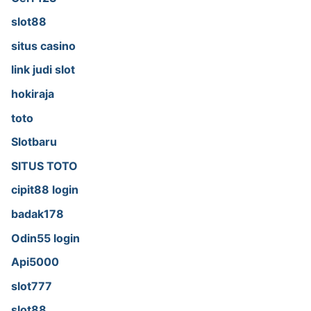
slot88
situs casino
link judi slot
hokiraja
toto
Slotbaru
SITUS TOTO
cipit88 login
badak178
Odin55 login
Api5000
slot777
slot88