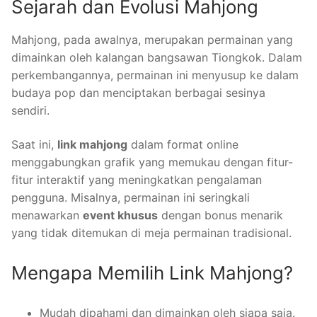
Sejarah dan Evolusi Mahjong
Mahjong, pada awalnya, merupakan permainan yang
dimainkan oleh kalangan bangsawan Tiongkok. Dalam
perkembangannya, permainan ini menyusup ke dalam
budaya pop dan menciptakan berbagai sesinya
sendiri.
Saat ini,
link mahjong
dalam format online
menggabungkan grafik yang memukau dengan fitur-
fitur interaktif yang meningkatkan pengalaman
pengguna. Misalnya, permainan ini seringkali
menawarkan
event khusus
dengan bonus menarik
yang tidak ditemukan di meja permainan tradisional.
Mengapa Memilih Link Mahjong?
Mudah dipahami dan dimainkan oleh siapa saja.