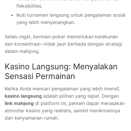
fleksibilitas.
Ikuti turnamen langsung untuk pengalaman sosial
yang lebih menyenangkan.
Selalu ingat, bermain poker memerlukan ketekunan
dan konsentrasi—tidak jauh berbeda dengan strategi
dalam mahjong.
Kasino Langsung: Menyalakan
Sensasi Permainan
Ketika Anda mencari pengalaman yang lebih imersif,
kasino langsung
adalah pilihan yang tepat. Dengan
link mahjong
di platform ini, pemain dapat merasakan
atmosfer kasino yang realistis, sambil menikmatinya
dari kenyamanan rumah.