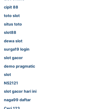
cipit 88
toto slot
situs toto
slot88
dewa slot
surga19 login
slot gacor
demo pragmatic
slot
NS2121
slot gacor hari ini
naga99 daftar
Ceri 123