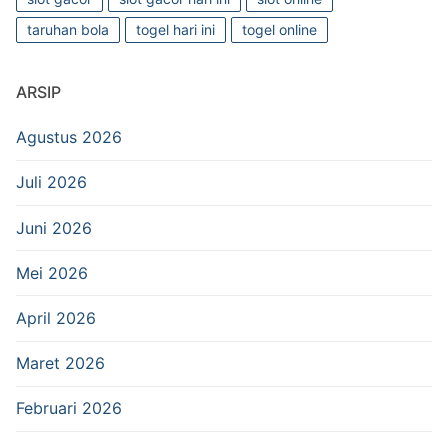
taruhan bola
togel hari ini
togel online
ARSIP
Agustus 2026
Juli 2026
Juni 2026
Mei 2026
April 2026
Maret 2026
Februari 2026