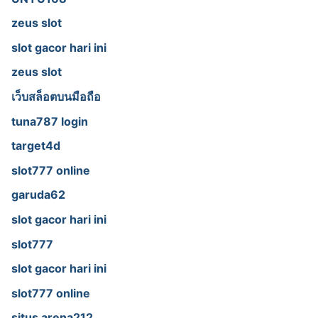
zeus slot
slot gacor hari ini
zeus slot
เว็บสล็อตบนมือถือ
tuna787 login
target4d
slot777 online
garuda62
slot gacor hari ini
slot777
slot gacor hari ini
slot777 online
situs arena212