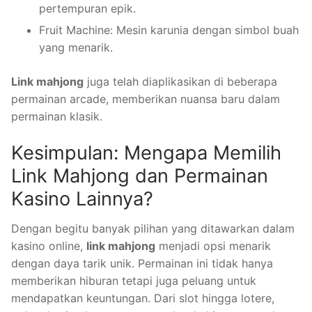
pertempuran epik.
Fruit Machine: Mesin karunia dengan simbol buah
yang menarik.
Link mahjong
juga telah diaplikasikan di beberapa
permainan arcade, memberikan nuansa baru dalam
permainan klasik.
Kesimpulan: Mengapa Memilih
Link Mahjong dan Permainan
Kasino Lainnya?
Dengan begitu banyak pilihan yang ditawarkan dalam
kasino online,
link mahjong
menjadi opsi menarik
dengan daya tarik unik. Permainan ini tidak hanya
memberikan hiburan tetapi juga peluang untuk
mendapatkan keuntungan. Dari slot hingga lotere,