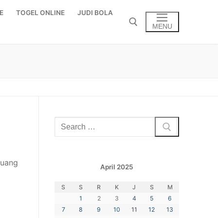
E
TOGEL ONLINE
JUDI BOLA
MENU
Cari:
Cari:
luang
April 2025
S
S
R
K
J
S
M
1
2
3
4
5
6
7
8
9
10
11
12
13