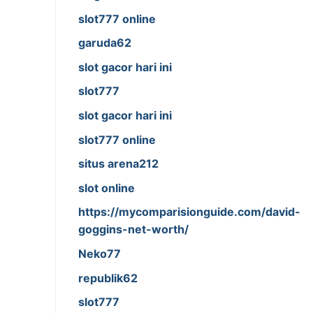
slot777 online
garuda62
slot gacor hari ini
slot777
slot gacor hari ini
slot777 online
situs arena212
slot online
https://mycomparisionguide.com/david-
goggins-net-worth/
Neko77
republik62
slot777