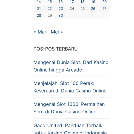
14
15
16
17
18
19
20
21
22
23
24
25
26
27
28
29
30
« Mar
Mei »
POS-POS TERBARU
Mengenal Dunia Slot: Dari Kasino
Online hingga Arcade
Menjelajahi Slot 100 Perak:
Keseruan di Dunia Casino Online
Mengenal Slot 1000: Permainan
Seru di Dunia Casino Online
GacorUnited: Panduan Terbaik
untuk Kasino Online di Indonesia