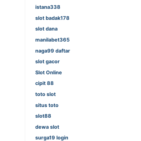
istana338
slot badak178
slot dana
manilabet365
naga99 daftar
slot gacor
Slot Online
cipit 88
toto slot
situs toto
slot88
dewa slot
surga19 login