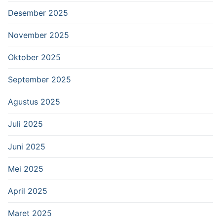
Desember 2025
November 2025
Oktober 2025
September 2025
Agustus 2025
Juli 2025
Juni 2025
Mei 2025
April 2025
Maret 2025