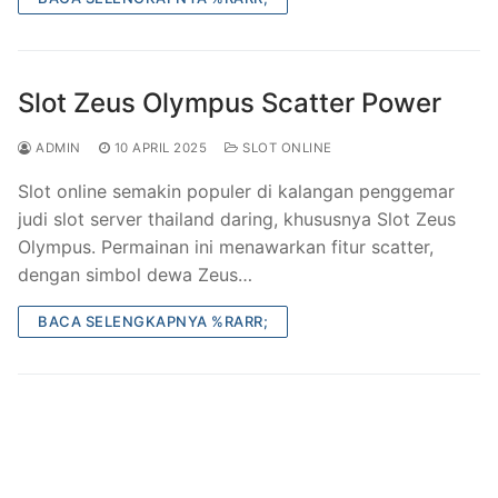
Slot Zeus Olympus Scatter Power
ADMIN
10 APRIL 2025
SLOT ONLINE
Slot online semakin populer di kalangan penggemar
judi slot server thailand daring, khususnya Slot Zeus
Olympus. Permainan ini menawarkan fitur scatter,
dengan simbol dewa Zeus…
BACA SELENGKAPNYA %RARR;