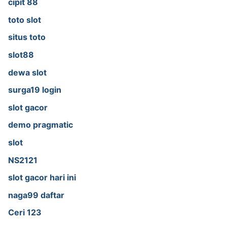
cipit 88
toto slot
situs toto
slot88
dewa slot
surga19 login
slot gacor
demo pragmatic
slot
NS2121
slot gacor hari ini
naga99 daftar
Ceri 123