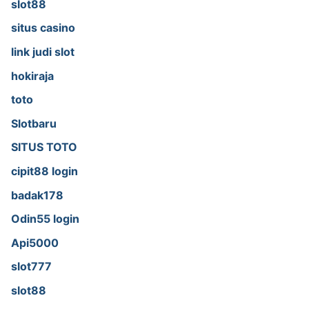
slot88
situs casino
link judi slot
hokiraja
toto
Slotbaru
SITUS TOTO
cipit88 login
badak178
Odin55 login
Api5000
slot777
slot88