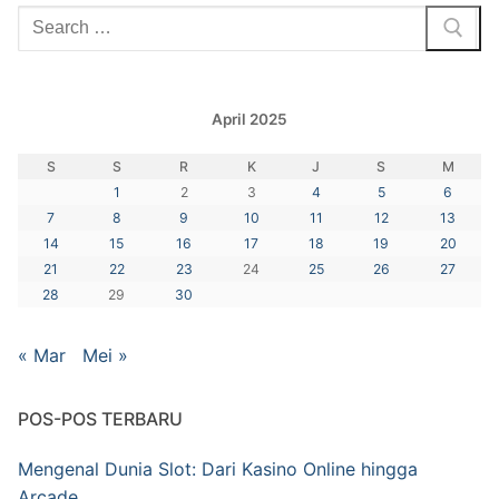
Cari:
April 2025
S
S
R
K
J
S
M
1
2
3
4
5
6
7
8
9
10
11
12
13
14
15
16
17
18
19
20
21
22
23
24
25
26
27
28
29
30
« Mar
Mei »
POS-POS TERBARU
Mengenal Dunia Slot: Dari Kasino Online hingga
Arcade