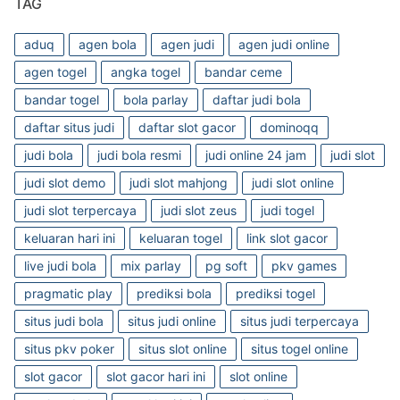
TAG
aduq
agen bola
agen judi
agen judi online
agen togel
angka togel
bandar ceme
bandar togel
bola parlay
daftar judi bola
daftar situs judi
daftar slot gacor
dominoqq
judi bola
judi bola resmi
judi online 24 jam
judi slot
judi slot demo
judi slot mahjong
judi slot online
judi slot terpercaya
judi slot zeus
judi togel
keluaran hari ini
keluaran togel
link slot gacor
live judi bola
mix parlay
pg soft
pkv games
pragmatic play
prediksi bola
prediksi togel
situs judi bola
situs judi online
situs judi terpercaya
situs pkv poker
situs slot online
situs togel online
slot gacor
slot gacor hari ini
slot online