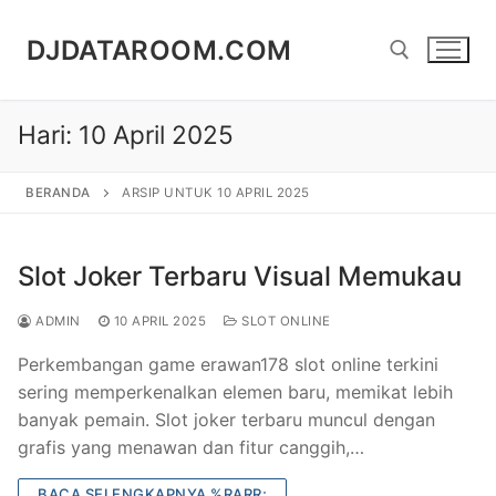
Lompat
ke
DJDATAROOM.COM
konten
Hari:
10 April 2025
Cari:
BERANDA
ARSIP UNTUK 10 APRIL 2025
Slot Joker Terbaru Visual Memukau
ADMIN
10 APRIL 2025
SLOT ONLINE
Perkembangan game erawan178 slot online terkini
sering memperkenalkan elemen baru, memikat lebih
banyak pemain. Slot joker terbaru muncul dengan
grafis yang menawan dan fitur canggih,…
BACA SELENGKAPNYA %RARR;