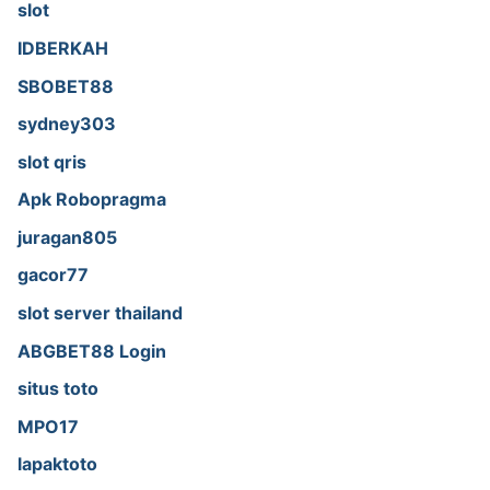
slot
IDBERKAH
SBOBET88
sydney303
slot qris
Apk Robopragma
juragan805
gacor77
slot server thailand
ABGBET88 Login
situs toto
MPO17
lapaktoto