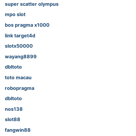
super scatter olympus
mpo slot
bos pragma x1000
link target4d
slotx50000
wayang8899
dbltoto
toto macau
robopragma
dbltoto
nos138
slot88
fangwin88