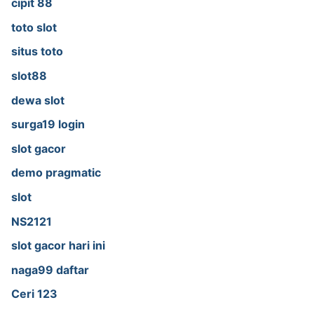
cipit 88
toto slot
situs toto
slot88
dewa slot
surga19 login
slot gacor
demo pragmatic
slot
NS2121
slot gacor hari ini
naga99 daftar
Ceri 123