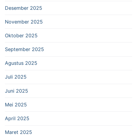
Desember 2025
November 2025
Oktober 2025
September 2025
Agustus 2025
Juli 2025
Juni 2025
Mei 2025
April 2025
Maret 2025