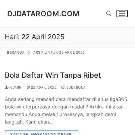
Lompat
ke
DJDATAROOM.COM
konten
Hari:
22 April 2025
Cari:
BERANDA
ARSIP UNTUK 22 APRIL 2025
Bola Daftar Win Tanpa Ribet
ADMIN
22 APRIL 2025
JUDI BOLA
Anda sedang mencari cara mendaftar di situs liga365
bola win terpercaya dengan mudah? Artikel ini akan
memandu Anda melalui prosesnya, langkah demi
langkah. Kami akan…
BACA SELENGKAPNYA %RARR;