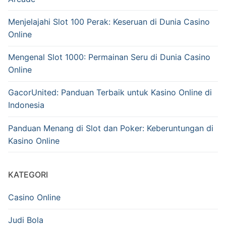
Menjelajahi Slot 100 Perak: Keseruan di Dunia Casino
Online
Mengenal Slot 1000: Permainan Seru di Dunia Casino
Online
GacorUnited: Panduan Terbaik untuk Kasino Online di
Indonesia
Panduan Menang di Slot dan Poker: Keberuntungan di
Kasino Online
KATEGORI
Casino Online
Judi Bola