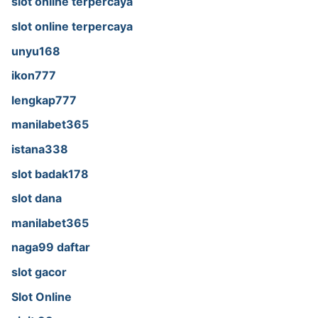
slot online terpercaya
slot online terpercaya
unyu168
ikon777
lengkap777
manilabet365
istana338
slot badak178
slot dana
manilabet365
naga99 daftar
slot gacor
Slot Online