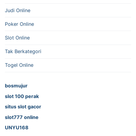
Judi Online
Poker Online
Slot Online
Tak Berkategori
Togel Online
bosmujur
slot 100 perak
situs slot gacor
slot777 online
UNYU168