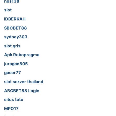
nos138
slot
IDBERKAH
SBOBET88
sydney303
slot qris
Apk Robopragma
juragan805
gacor77
slot server thailand
ABGBET88 Login
situs toto
MPO17