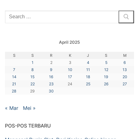
Cari:
April 2025
S
S
R
K
J
S
M
1
2
3
4
5
6
7
8
9
10
11
12
13
14
15
16
17
18
19
20
21
22
23
24
25
26
27
28
29
30
« Mar
Mei »
POS-POS TERBARU