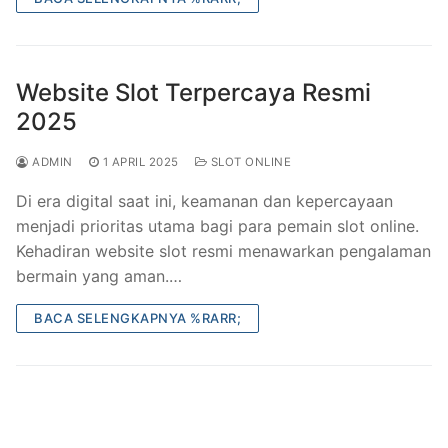
Website Slot Terpercaya Resmi
2025
ADMIN
1 APRIL 2025
SLOT ONLINE
Di era digital saat ini, keamanan dan kepercayaan
menjadi prioritas utama bagi para pemain slot online.
Kehadiran website slot resmi menawarkan pengalaman
bermain yang aman.…
BACA SELENGKAPNYA %RARR;