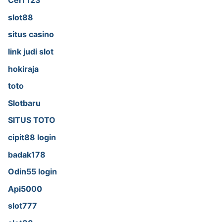
Ceri 123
slot88
situs casino
link judi slot
hokiraja
toto
Slotbaru
SITUS TOTO
cipit88 login
badak178
Odin55 login
Api5000
slot777