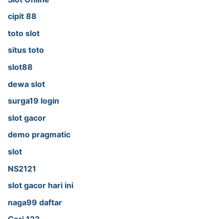
cipit 88
toto slot
situs toto
slot88
dewa slot
surga19 login
slot gacor
demo pragmatic
slot
NS2121
slot gacor hari ini
naga99 daftar