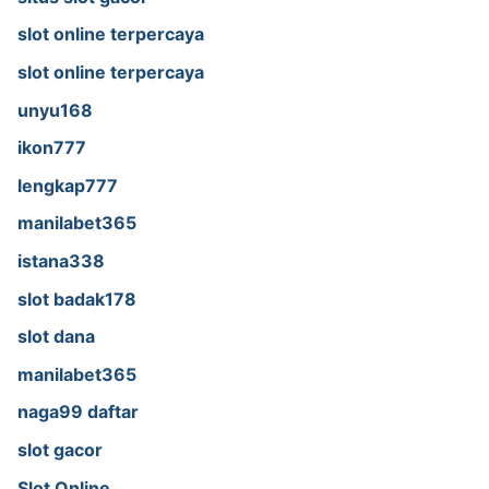
slot online terpercaya
slot online terpercaya
unyu168
ikon777
lengkap777
manilabet365
istana338
slot badak178
slot dana
manilabet365
naga99 daftar
slot gacor
Slot Online