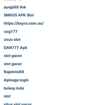
ayojp88 link
SM605 APK Slot
https://kayra.com.au/
cog777
zeus slot
DAN777 Apk
slot gacor
slot gacor
Rajatoto88
Apinaga login
bokep indo
slot
situs slot gacor