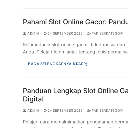
Pahami Slot Online Gacor: Pan
ADMIN
24 SEPTEMBER 2025
TAK BERKATEGORI
Selami dunia slot online gacor di Indonesia da
Anda. Pelajari lebih lanjut tentang jenis permai
BACA SELENGKAPNYA %RARR;
Panduan Lengkap Slot Online G
Digital
ADMIN
24 SEPTEMBER 2025
TAK BERKATEGORI
Pelajari cara memaksimalkan pengalaman bermain 