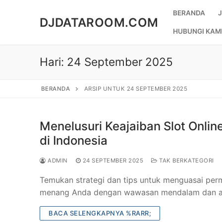
Lompat
BERANDA
J
ke
DJDATAROOM.COM
konten
HUBUNGI KAM
Hari:
24 September 2025
BERANDA
ARSIP UNTUK 24 SEPTEMBER 2025
Menelusuri Keajaiban Slot Onli
di Indonesia
ADMIN
24 SEPTEMBER 2025
TAK BERKATEGORI
Temukan strategi dan tips untuk menguasai perma
menang Anda dengan wawasan mendalam dan anal
BACA SELENGKAPNYA %RARR;