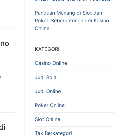
Panduan Menang di Slot dan
Poker: Keberuntungan di Kasino
Online
ino
KATEGORI
Casino Online
n
Judi Bola
Judi Online
Poker Online
Slot Online
di
Tak Berkategori