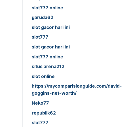
slot777 online
garuda62
slot gacor hari ini
slot777
slot gacor hari ini
slot777 online
situs arena212
slot online
https://mycomparisionguide.com/david-
goggins-net-worth/
Neko77
republik62
slot777