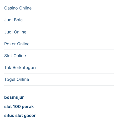
Casino Online
Judi Bola
Judi Online
Poker Online
Slot Online
Tak Berkategori
Togel Online
bosmujur
slot 100 perak
situs slot gacor