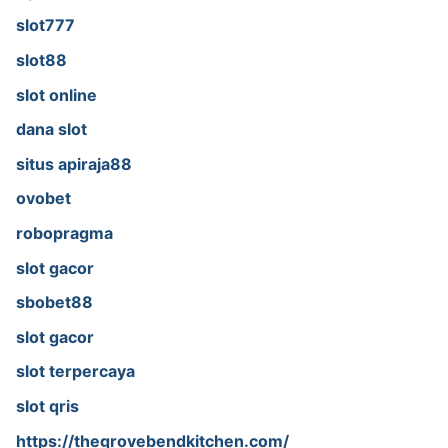
slot777
slot88
slot online
dana slot
situs apiraja88
ovobet
robopragma
slot gacor
sbobet88
slot gacor
slot terpercaya
slot qris
https://thegrovebendkitchen.com/