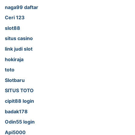
naga99 daftar
Ceri 123
slot88
situs casino
link judi slot
hokiraja
toto
Slotbaru
SITUS TOTO
cipit88 login
badak178
Odin55 login
Api5000