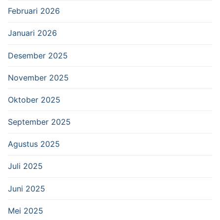
Februari 2026
Januari 2026
Desember 2025
November 2025
Oktober 2025
September 2025
Agustus 2025
Juli 2025
Juni 2025
Mei 2025