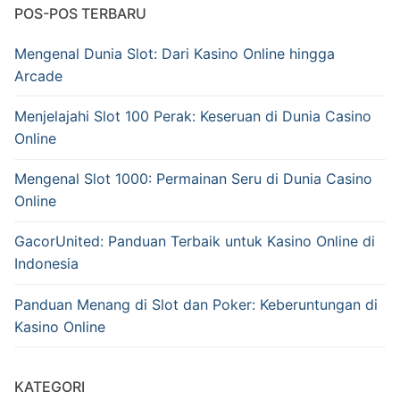
POS-POS TERBARU
Mengenal Dunia Slot: Dari Kasino Online hingga
Arcade
Menjelajahi Slot 100 Perak: Keseruan di Dunia Casino
Online
Mengenal Slot 1000: Permainan Seru di Dunia Casino
Online
GacorUnited: Panduan Terbaik untuk Kasino Online di
Indonesia
Panduan Menang di Slot dan Poker: Keberuntungan di
Kasino Online
KATEGORI