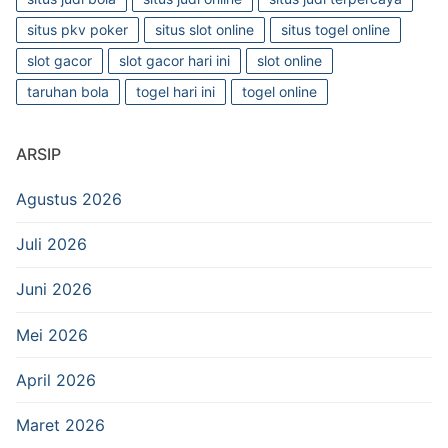
situs pkv poker
situs slot online
situs togel online
slot gacor
slot gacor hari ini
slot online
taruhan bola
togel hari ini
togel online
ARSIP
Agustus 2026
Juli 2026
Juni 2026
Mei 2026
April 2026
Maret 2026