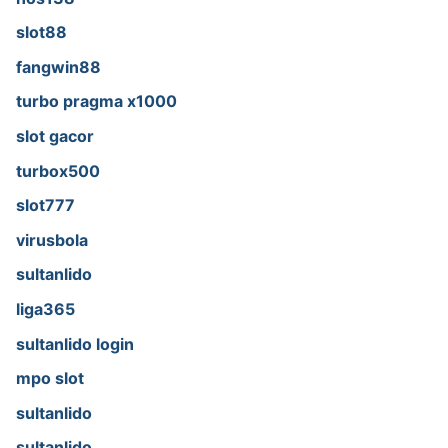
slot88
fangwin88
turbo pragma x1000
slot gacor
turbox500
slot777
virusbola
sultanlido
liga365
sultanlido login
mpo slot
sultanlido
sultanlido