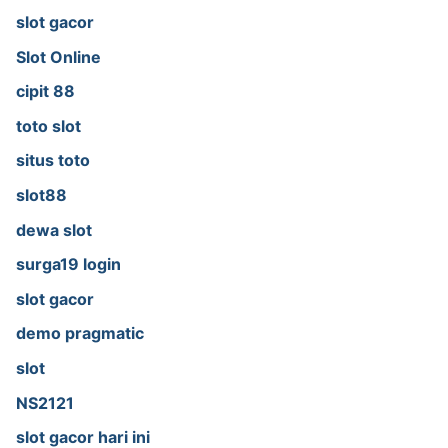
slot gacor
Slot Online
cipit 88
toto slot
situs toto
slot88
dewa slot
surga19 login
slot gacor
demo pragmatic
slot
NS2121
slot gacor hari ini