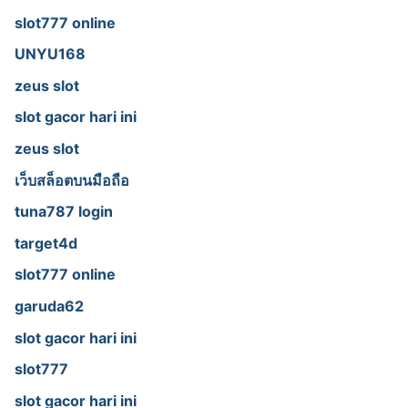
slot777 online
UNYU168
zeus slot
slot gacor hari ini
zeus slot
เว็บสล็อตบนมือถือ
tuna787 login
target4d
slot777 online
garuda62
slot gacor hari ini
slot777
slot gacor hari ini