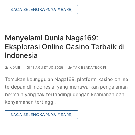
BACA SELENGKAPNYA %RARR;
Menyelami Dunia Naga169:
Eksplorasi Online Casino Terbaik di
Indonesia
ADMIN
11 AGUSTUS 2025
TAK BERKATEGORI
Temukan keunggulan Naga169, platform kasino online
terdepan di Indonesia, yang menawarkan pengalaman
bermain yang tak tertandingi dengan keamanan dan
kenyamanan tertinggi.
BACA SELENGKAPNYA %RARR;