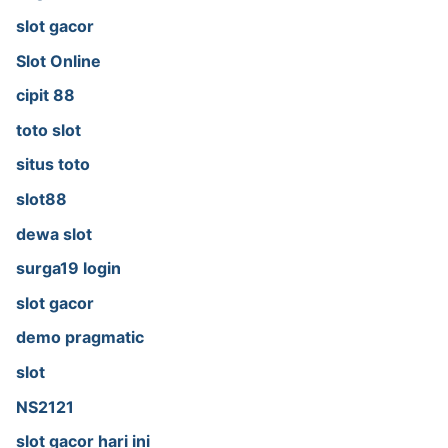
slot gacor
Slot Online
cipit 88
toto slot
situs toto
slot88
dewa slot
surga19 login
slot gacor
demo pragmatic
slot
NS2121
slot gacor hari ini