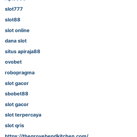
slot777
slot88
slot online
dana slot
situs apiraja88
ovobet
robopragma
slot gacor
sbobet88
slot gacor
slot terpercaya
slot qris
https://thegrovebendkitchen.com/