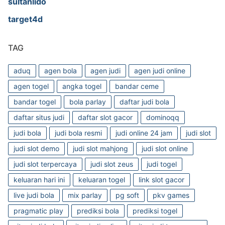
sultanlido
target4d
TAG
aduq
agen bola
agen judi
agen judi online
agen togel
angka togel
bandar ceme
bandar togel
bola parlay
daftar judi bola
daftar situs judi
daftar slot gacor
dominoqq
judi bola
judi bola resmi
judi online 24 jam
judi slot
judi slot demo
judi slot mahjong
judi slot online
judi slot terpercaya
judi slot zeus
judi togel
keluaran hari ini
keluaran togel
link slot gacor
live judi bola
mix parlay
pg soft
pkv games
pragmatic play
prediksi bola
prediksi togel