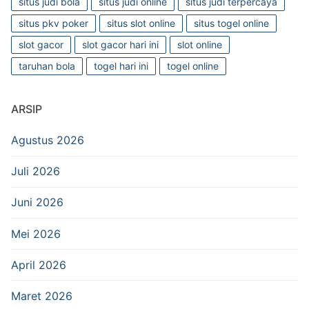
situs judi bola
situs judi online
situs judi terpercaya
situs pkv poker
situs slot online
situs togel online
slot gacor
slot gacor hari ini
slot online
taruhan bola
togel hari ini
togel online
ARSIP
Agustus 2026
Juli 2026
Juni 2026
Mei 2026
April 2026
Maret 2026