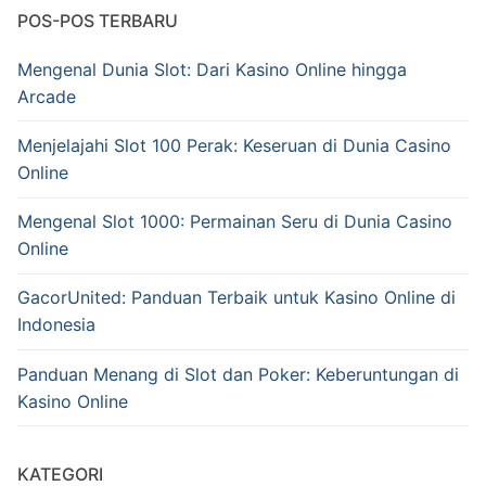
POS-POS TERBARU
Mengenal Dunia Slot: Dari Kasino Online hingga
Arcade
Menjelajahi Slot 100 Perak: Keseruan di Dunia Casino
Online
Mengenal Slot 1000: Permainan Seru di Dunia Casino
Online
GacorUnited: Panduan Terbaik untuk Kasino Online di
Indonesia
Panduan Menang di Slot dan Poker: Keberuntungan di
Kasino Online
KATEGORI