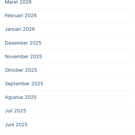
Maret 2026
Februari 2026
Januari 2026
Desember 2025
November 2025
Oktober 2025
September 2025
Agustus 2025
Juli 2025
Juni 2025