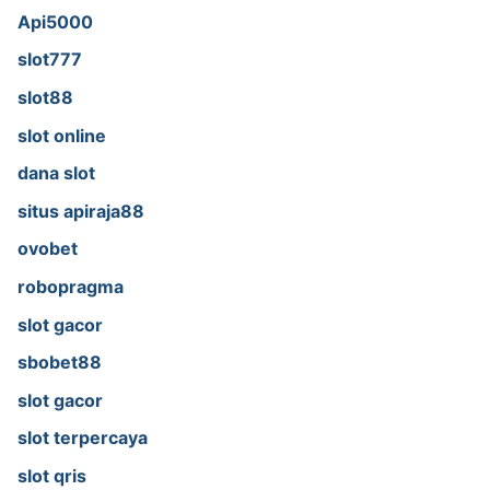
Api5000
slot777
slot88
slot online
dana slot
situs apiraja88
ovobet
robopragma
slot gacor
sbobet88
slot gacor
slot terpercaya
slot qris