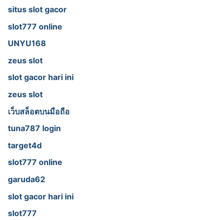
situs slot gacor
slot777 online
UNYU168
zeus slot
slot gacor hari ini
zeus slot
เว็บสล็อตบนมือถือ
tuna787 login
target4d
slot777 online
garuda62
slot gacor hari ini
slot777