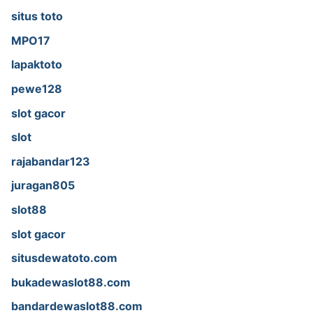
situs toto
MPO17
lapaktoto
pewe128
slot gacor
slot
rajabandar123
juragan805
slot88
slot gacor
situsdewatoto.com
bukadewaslot88.com
bandardewaslot88.com