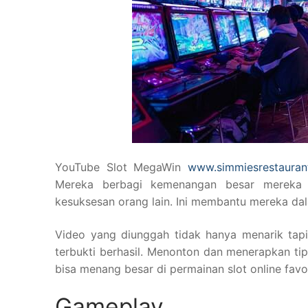
YouTube Slot MegaWin
www.simmiesrestauran
Mereka berbagi kemenangan besar mereka 
kesuksesan orang lain. Ini membantu mereka dal
Video yang diunggah tidak hanya menarik tapi j
terbukti berhasil. Menonton dan menerapkan t
bisa menang besar di permainan slot online favor
Gameplay