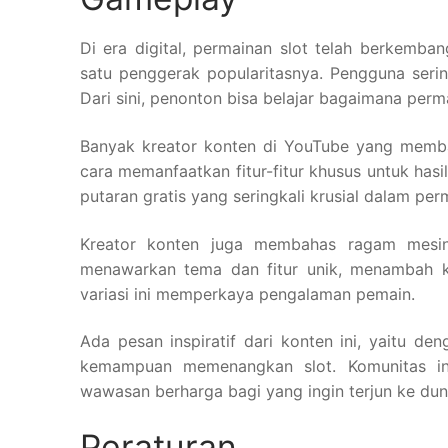
Di era digital, permainan slot telah berkemb
satu penggerak popularitasnya. Pengguna seri
Dari sini, penonton bisa belajar bagaimana perm
Banyak kreator konten di YouTube yang memba
cara memanfaatkan fitur-fitur khusus untuk has
putaran gratis yang seringkali krusial dalam per
Kreator konten juga membahas ragam mesin 
menawarkan tema dan fitur unik, menambah ke
variasi ini memperkaya pengalaman pemain.
Ada pesan inspiratif dari konten ini, yaitu 
kemampuan memenangkan slot. Komunitas in
wawasan berharga bagi yang ingin terjun ke dun
Peraturan