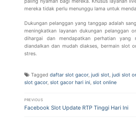
paling nyaman bagi mereka. Khusus layanan liv
mereka tidak perlu menunggu lama untuk mendap
Dukungan pelanggan yang tanggap adalah sangat
meningkatkan layanan dukungan pelanggan o
dihargai dan mendapatkan perhatian yang
diandalkan dan mudah diakses, bermain slot 
stres.
Tagged
daftar slot gacor
,
judi slot
,
judi slot o
slot gacor
,
slot gacor hari ini
,
slot online
Navigasi
PREVIOUS
Previous
pos
Facebook Slot Update RTP Tinggi Hari Ini
post: