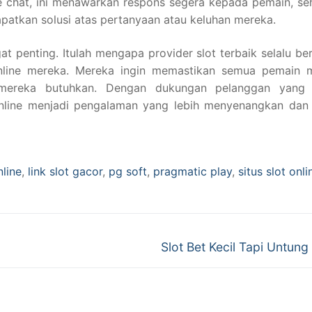
e chat, ini menawarkan respons segera kepada pemain, se
atkan solusi atas pertanyaan atau keluhan mereka.
 penting. Itulah mengapa provider slot terbaik selalu be
nline mereka. Mereka ingin memastikan semua pemain 
 mereka butuhkan. Dengan dukungan pelanggan yang
online menjadi pengalaman yang lebih menyenangkan dan
nline
,
link slot gacor
,
pg soft
,
pragmatic play
,
situs slot onli
Next
Slot Bet Kecil Tapi Untung
post: