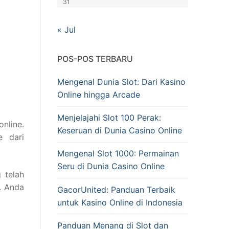
31
« Jul
POS-POS TERBARU
Mengenal Dunia Slot: Dari Kasino
Online hingga Arcade
Menjelajahi Slot 100 Perak:
nline.
Keseruan di Dunia Casino Online
e dari
Mengenal Slot 1000: Permainan
Seru di Dunia Casino Online
 telah
. Anda
GacorUnited: Panduan Terbaik
untuk Kasino Online di Indonesia
Panduan Menang di Slot dan