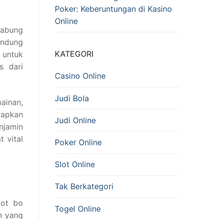
Poker: Keberuntungan di Kasino
Online
gabung
indung
KATEGORI
 untuk
s dari
Casino Online
Judi Bola
ainan,
rapkan
Judi Online
njamin
 vital
Poker Online
Slot Online
Tak Berkategori
lot bo
Togel Online
n yang