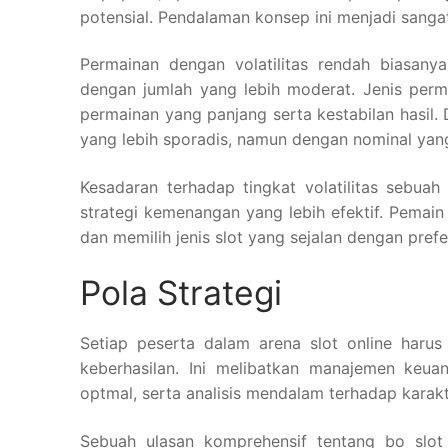
potensial. Pendalaman konsep ini menjadi sang
Permainan dengan volatilitas rendah biasany
dengan jumlah yang lebih moderat. Jenis per
permainan yang panjang serta kestabilan hasil. D
yang lebih sporadis, namun dengan nominal yang
Kesadaran terhadap tingkat volatilitas sebu
strategi kemenangan yang lebih efektif. Pem
dan memilih jenis slot yang sejalan dengan prefe
Pola Strategi
Setiap peserta dalam arena slot online haru
keberhasilan. Ini melibatkan manajemen keua
optmal, serta analisis mendalam terhadap karakte
Sebuah ulasan komprehensif tentang bo slot