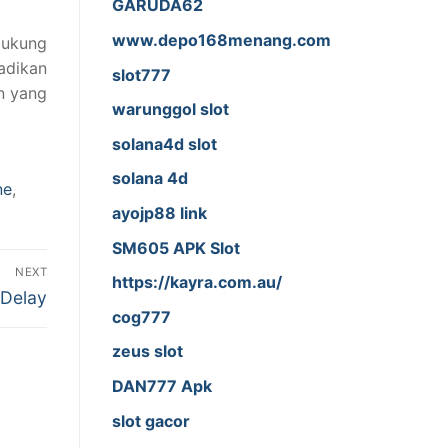
GARUDA62
www.depo168menang.com
dukung
adikan
slot777
n yang
warunggol slot
solana4d slot
solana 4d
ne
,
ayojp88 link
SM605 APK Slot
NEXT
https://kayra.com.au/
 Delay
cog777
zeus slot
DAN777 Apk
slot gacor