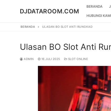
Lompat
BERANDA
J
ke
DJDATAROOM.COM
konten
HUBUNGI KAM
BERANDA
ULASAN BO SLOT ANTI RUNGKAD
Ulasan BO Slot Anti R
ADMIN
16 JULI 2025
SLOT ONLINE