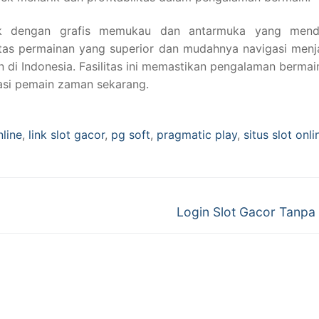
pak dengan grafis memukau dan antarmuka yang men
itas permainan yang superior dan mudahnya navigasi menj
n di Indonesia. Fasilitas ini memastikan pengalaman bermai
tasi pemain zaman sekarang.
nline
,
link slot gacor
,
pg soft
,
pragmatic play
,
situs slot onli
Next
Login Slot Gacor Tanpa
post: