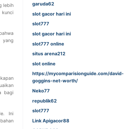
garuda62
g lebih
 kunci
slot gacor hari ini
slot777
 bahwa
slot gacor hari ini
s yang
slot777 online
situs arena212
slot online
https://mycomparisionguide.com/david-
 kapan
goggins-net-worth/
uaikan
Neko77
a bagi
republik62
slot777
e. Ini
mbahan
Link Apigacor88