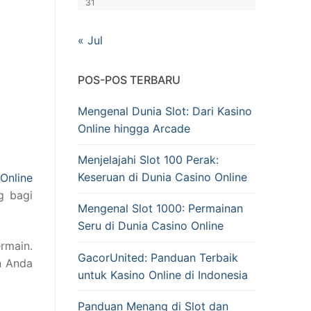
31
« Jul
POS-POS TERBARU
Mengenal Dunia Slot: Dari Kasino
Online hingga Arcade
Menjelajahi Slot 100 Perak:
Keseruan di Dunia Casino Online
 Online
g bagi
Mengenal Slot 1000: Permainan
Seru di Dunia Casino Online
rmain.
GacorUnited: Panduan Terbaik
n Anda
untuk Kasino Online di Indonesia
Panduan Menang di Slot dan