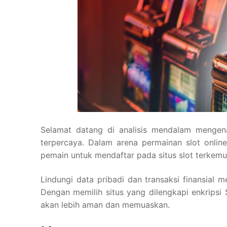
Selamat datang di analisis mendalam menge
terpercaya. Dalam arena permainan slot onlin
pemain untuk mendaftar pada situs slot terkemuk
Lindungi data pribadi dan transaksi finansial
Dengan memilih situs yang dilengkapi enkripsi
akan lebih aman dan memuaskan.