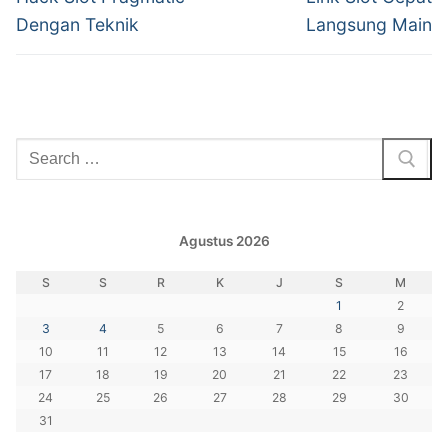
post:
post:
Dengan Teknik
Langsung Main
Cari:
Agustus 2026
S
S
R
K
J
S
M
1
2
3
4
5
6
7
8
9
10
11
12
13
14
15
16
17
18
19
20
21
22
23
24
25
26
27
28
29
30
31