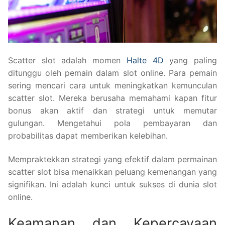
Scatter slot adalah momen
Halte 4D
yang paling
ditunggu oleh pemain dalam slot online. Para pemain
sering mencari cara untuk meningkatkan kemunculan
scatter slot. Mereka berusaha memahami kapan fitur
bonus akan aktif dan strategi untuk memutar
gulungan. Mengetahui pola pembayaran dan
probabilitas dapat memberikan kelebihan.
Mempraktekkan strategi yang efektif dalam permainan
scatter slot bisa menaikkan peluang kemenangan yang
signifikan. Ini adalah kunci untuk sukses di dunia slot
online.
Keamanan dan Kepercayaan