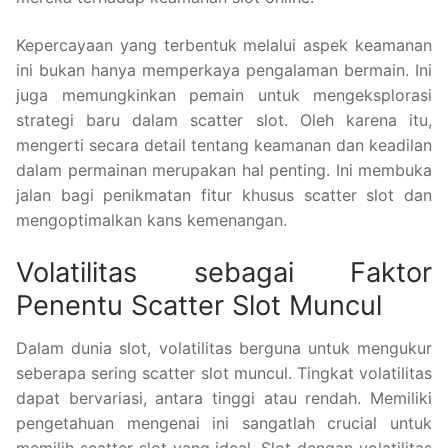
Kepercayaan yang terbentuk melalui aspek keamanan
ini bukan hanya memperkaya pengalaman bermain. Ini
juga memungkinkan pemain untuk mengeksplorasi
strategi baru dalam scatter slot. Oleh karena itu,
mengerti secara detail tentang keamanan dan keadilan
dalam permainan merupakan hal penting. Ini membuka
jalan bagi penikmatan fitur khusus scatter slot dan
mengoptimalkan kans kemenangan.
Volatilitas sebagai Faktor
Penentu Scatter Slot Muncul
Dalam dunia slot, volatilitas berguna untuk mengukur
seberapa sering scatter slot muncul. Tingkat volatilitas
dapat bervariasi, antara tinggi atau rendah. Memiliki
pengetahuan mengenai ini sangatlah crucial untuk