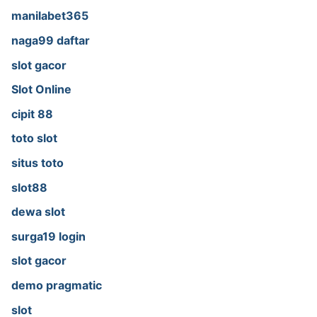
manilabet365
naga99 daftar
slot gacor
Slot Online
cipit 88
toto slot
situs toto
slot88
dewa slot
surga19 login
slot gacor
demo pragmatic
slot