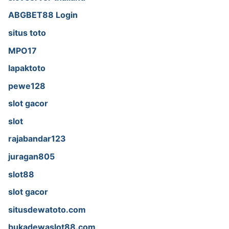
ABGBET88 Login
situs toto
MPO17
lapaktoto
pewe128
slot gacor
slot
rajabandar123
juragan805
slot88
slot gacor
situsdewatoto.com
bukadewaslot88.com