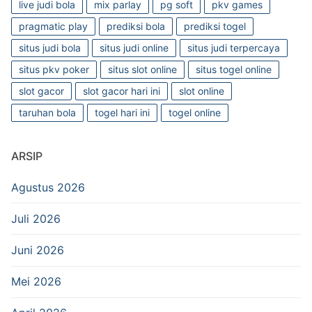
live judi bola
mix parlay
pg soft
pkv games
pragmatic play
prediksi bola
prediksi togel
situs judi bola
situs judi online
situs judi terpercaya
situs pkv poker
situs slot online
situs togel online
slot gacor
slot gacor hari ini
slot online
taruhan bola
togel hari ini
togel online
ARSIP
Agustus 2026
Juli 2026
Juni 2026
Mei 2026