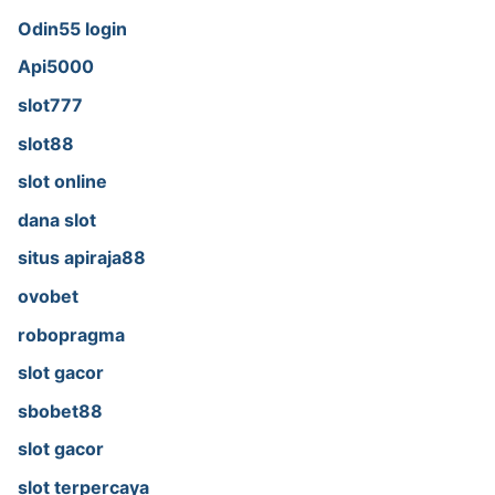
Odin55 login
Api5000
slot777
slot88
slot online
dana slot
situs apiraja88
ovobet
robopragma
slot gacor
sbobet88
slot gacor
slot terpercaya