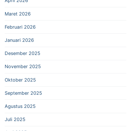
April 2026
Maret 2026
Februari 2026
Januari 2026
Desember 2025
November 2025
Oktober 2025
September 2025
Agustus 2025
Juli 2025