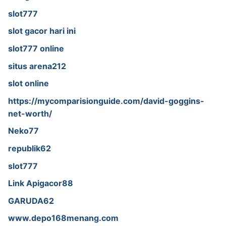
slot777
slot gacor hari ini
slot777 online
situs arena212
slot online
https://mycomparisionguide.com/david-goggins-
net-worth/
Neko77
republik62
slot777
Link Apigacor88
GARUDA62
www.depo168menang.com