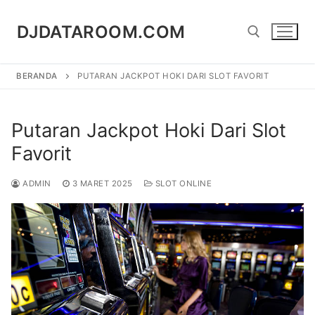
Lompat
ke
DJDATAROOM.COM
konten
BERANDA
PUTARAN JACKPOT HOKI DARI SLOT FAVORIT
Cari:
Putaran Jackpot Hoki Dari Slot
Favorit
ADMIN
3 MARET 2025
SLOT ONLINE