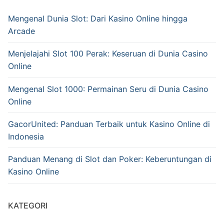
Mengenal Dunia Slot: Dari Kasino Online hingga
Arcade
Menjelajahi Slot 100 Perak: Keseruan di Dunia Casino
Online
Mengenal Slot 1000: Permainan Seru di Dunia Casino
Online
GacorUnited: Panduan Terbaik untuk Kasino Online di
Indonesia
Panduan Menang di Slot dan Poker: Keberuntungan di
Kasino Online
KATEGORI