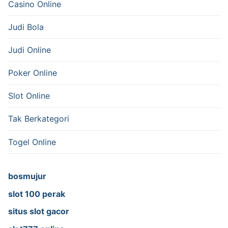
Casino Online
Judi Bola
Judi Online
Poker Online
Slot Online
Tak Berkategori
Togel Online
bosmujur
slot 100 perak
situs slot gacor