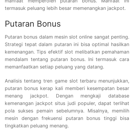
manfaat memperoleh putaran bonus. Manfaat ini
termasuk peluang lebih besar memenangkan jackpot.
Putaran Bonus
Putaran bonus dalam mesin slot online sangat penting.
Strategi tepat dalam putaran ini bisa optimal hasilkan
kemenangan. Tips efektif slot melibatkan pemahaman
mendalam tentang putaran bonus. Ini termasuk cara
memanfaatkan setiap peluang yang datang.
Analisis tentang tren game slot terbaru menunjukkan,
putaran bonus kerap kali memberi kesempatan besar
menang jackpot. Dengan mengkaji database
kemenangan jackpot situs judi populer, dapat terlihat
pola sukses pemain sebelumnya. Misalnya, memilih
mesin dengan frekuensi putaran bonus tinggi bisa
tingkatkan peluang menang.