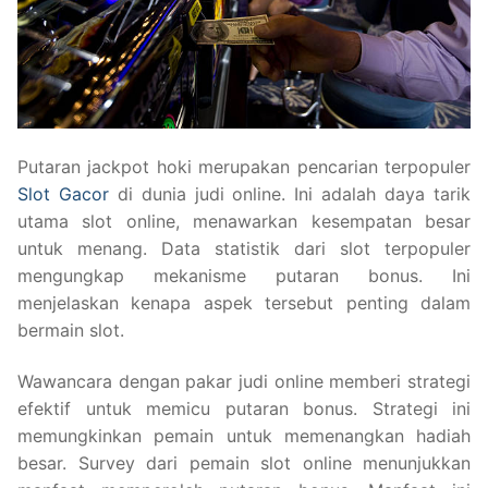
Putaran jackpot hoki merupakan pencarian terpopuler
Slot Gacor
di dunia judi online. Ini adalah daya tarik
utama slot online, menawarkan kesempatan besar
untuk menang. Data statistik dari slot terpopuler
mengungkap mekanisme putaran bonus. Ini
menjelaskan kenapa aspek tersebut penting dalam
bermain slot.
Wawancara dengan pakar judi online memberi strategi
efektif untuk memicu putaran bonus. Strategi ini
memungkinkan pemain untuk memenangkan hadiah
besar. Survey dari pemain slot online menunjukkan