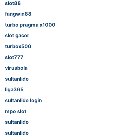
slot88
fangwin88
turbo pragma x1000
slot gacor
turbox500
slot777
virusbola
sultanlido
liga365
sultanlido login
mpo slot
sultanlido
sultanlido