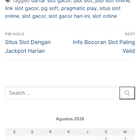
Tagged
daftar slot gacor
,
judi slot
,
judi slot online
,
link slot gacor
,
pg soft
,
pragmatic play
,
situs slot
online
,
slot gacor
,
slot gacor hari ini
,
slot online
Navigasi
PREVIOUS
NEXT
pos
Previous
Next
Situs Slot Dengan
Info Bocoran Slot Paling
post:
post:
Jackpot Harian
Valid
Cari:
Agustus 2026
S
S
R
K
J
S
M
1
2