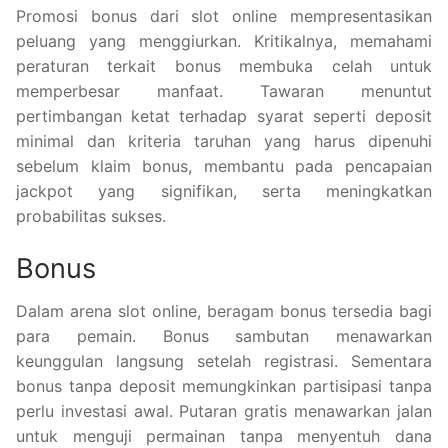
Promosi bonus dari slot online mempresentasikan
peluang yang menggiurkan. Kritikalnya, memahami
peraturan terkait bonus membuka celah untuk
memperbesar manfaat. Tawaran menuntut
pertimbangan ketat terhadap syarat seperti deposit
minimal dan kriteria taruhan yang harus dipenuhi
sebelum klaim bonus, membantu pada pencapaian
jackpot yang signifikan, serta meningkatkan
probabilitas sukses.
Bonus
Dalam arena slot online, beragam bonus tersedia bagi
para pemain. Bonus sambutan menawarkan
keunggulan langsung setelah registrasi. Sementara
bonus tanpa deposit memungkinkan partisipasi tanpa
perlu investasi awal. Putaran gratis menawarkan jalan
untuk menguji permainan tanpa menyentuh dana