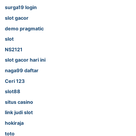
surga19 login
slot gacor
demo pragmatic
slot
NS2121
slot gacor hari ini
naga99 daftar
Ceri 123
slot88
situs casino
link judi slot
hokiraja
toto