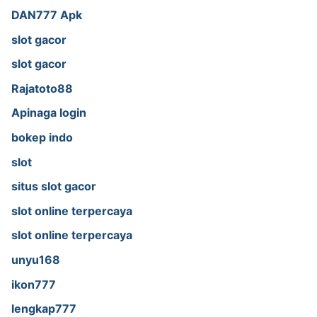
DAN777 Apk
slot gacor
slot gacor
Rajatoto88
Apinaga login
bokep indo
slot
situs slot gacor
slot online terpercaya
slot online terpercaya
unyu168
ikon777
lengkap777