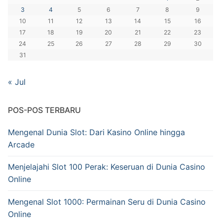
3
4
5
6
7
8
9
10
11
12
13
14
15
16
17
18
19
20
21
22
23
24
25
26
27
28
29
30
31
« Jul
POS-POS TERBARU
Mengenal Dunia Slot: Dari Kasino Online hingga
Arcade
Menjelajahi Slot 100 Perak: Keseruan di Dunia Casino
Online
Mengenal Slot 1000: Permainan Seru di Dunia Casino
Online