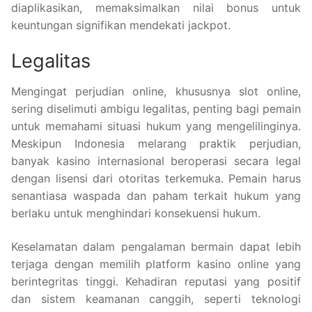
diaplikasikan, memaksimalkan nilai bonus untuk
keuntungan signifikan mendekati jackpot.
Legalitas
Mengingat perjudian online, khususnya slot online,
sering diselimuti ambigu legalitas, penting bagi pemain
untuk memahami situasi hukum yang mengelilinginya.
Meskipun Indonesia melarang praktik perjudian,
banyak kasino internasional beroperasi secara legal
dengan lisensi dari otoritas terkemuka. Pemain harus
senantiasa waspada dan paham terkait hukum yang
berlaku untuk menghindari konsekuensi hukum.
Keselamatan dalam pengalaman bermain dapat lebih
terjaga dengan memilih platform kasino online yang
berintegritas tinggi. Kehadiran reputasi yang positif
dan sistem keamanan canggih, seperti teknologi