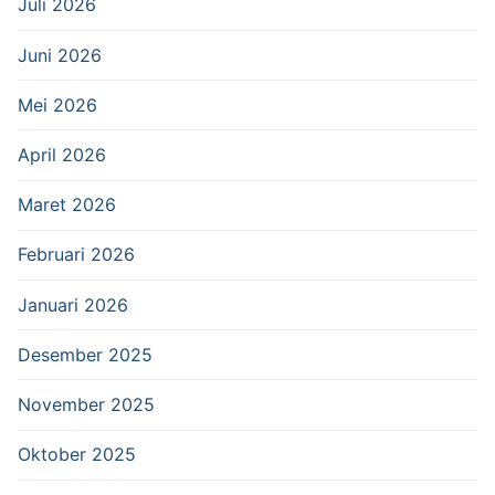
Juli 2026
Juni 2026
Mei 2026
April 2026
Maret 2026
Februari 2026
Januari 2026
Desember 2025
November 2025
Oktober 2025