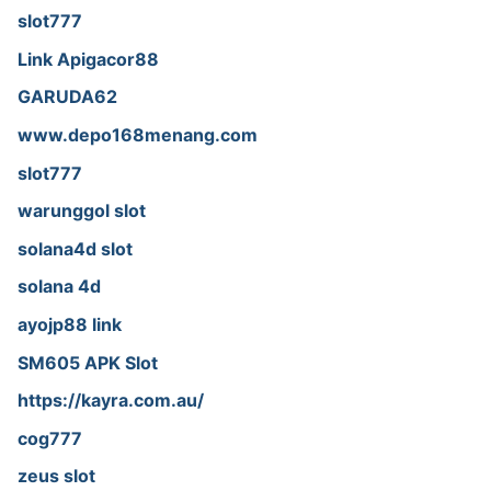
slot777
Link Apigacor88
GARUDA62
www.depo168menang.com
slot777
warunggol slot
solana4d slot
solana 4d
ayojp88 link
SM605 APK Slot
https://kayra.com.au/
cog777
zeus slot