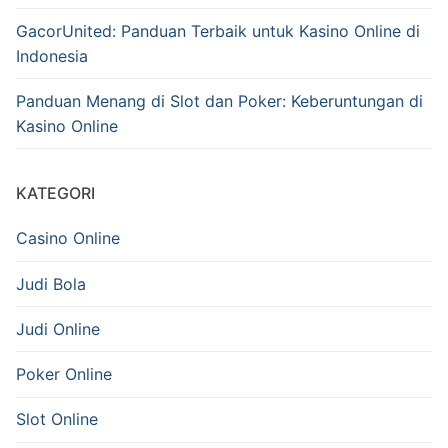
GacorUnited: Panduan Terbaik untuk Kasino Online di
Indonesia
Panduan Menang di Slot dan Poker: Keberuntungan di
Kasino Online
KATEGORI
Casino Online
Judi Bola
Judi Online
Poker Online
Slot Online