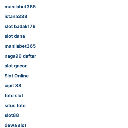
manilabet365
istana338
slot badak178
slot dana
manilabet365
naga99 daftar
slot gacor
Slot Online
cipit 88
toto slot
situs toto
slot88
dewa slot