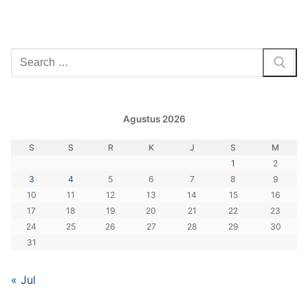
Cari:
Agustus 2026
S
S
R
K
J
S
M
1
2
3
4
5
6
7
8
9
10
11
12
13
14
15
16
17
18
19
20
21
22
23
24
25
26
27
28
29
30
31
« Jul