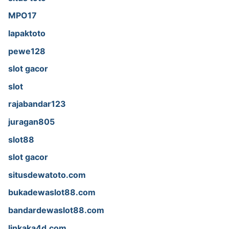
MPO17
lapaktoto
pewe128
slot gacor
slot
rajabandar123
juragan805
slot88
slot gacor
situsdewatoto.com
bukadewaslot88.com
bandardewaslot88.com
linkaka4d.com