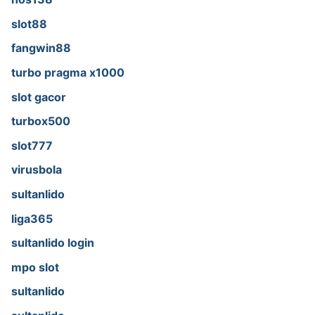
slot88
fangwin88
turbo pragma x1000
slot gacor
turbox500
slot777
virusbola
sultanlido
liga365
sultanlido login
mpo slot
sultanlido