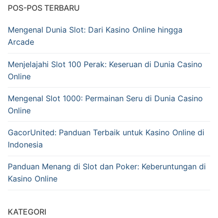
POS-POS TERBARU
Mengenal Dunia Slot: Dari Kasino Online hingga
Arcade
Menjelajahi Slot 100 Perak: Keseruan di Dunia Casino
Online
Mengenal Slot 1000: Permainan Seru di Dunia Casino
Online
GacorUnited: Panduan Terbaik untuk Kasino Online di
Indonesia
Panduan Menang di Slot dan Poker: Keberuntungan di
Kasino Online
KATEGORI