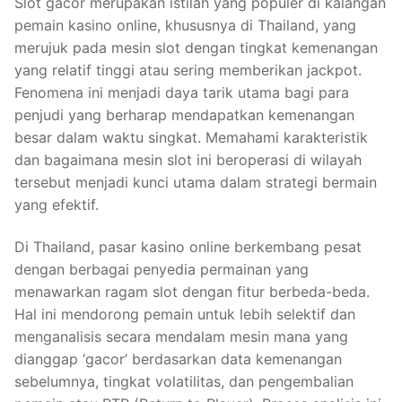
Slot gacor merupakan istilah yang populer di kalangan
pemain kasino online, khususnya di Thailand, yang
merujuk pada mesin slot dengan tingkat kemenangan
yang relatif tinggi atau sering memberikan jackpot.
Fenomena ini menjadi daya tarik utama bagi para
penjudi yang berharap mendapatkan kemenangan
besar dalam waktu singkat. Memahami karakteristik
dan bagaimana mesin slot ini beroperasi di wilayah
tersebut menjadi kunci utama dalam strategi bermain
yang efektif.
Di Thailand, pasar kasino online berkembang pesat
dengan berbagai penyedia permainan yang
menawarkan ragam slot dengan fitur berbeda-beda.
Hal ini mendorong pemain untuk lebih selektif dan
menganalisis secara mendalam mesin mana yang
dianggap ‘gacor’ berdasarkan data kemenangan
sebelumnya, tingkat volatilitas, dan pengembalian