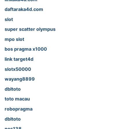
daftaraka4d.com
slot
super scatter olympus
mpo slot
bos pragma x1000
link target4d
slotx50000
wayang8899
dbltoto
toto macau
robopragma
dbltoto
nos138