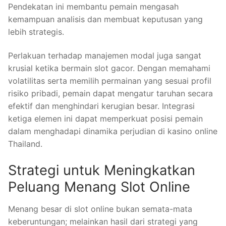
Pendekatan ini membantu pemain mengasah
kemampuan analisis dan membuat keputusan yang
lebih strategis.
Perlakuan terhadap manajemen modal juga sangat
krusial ketika bermain slot gacor. Dengan memahami
volatilitas serta memilih permainan yang sesuai profil
risiko pribadi, pemain dapat mengatur taruhan secara
efektif dan menghindari kerugian besar. Integrasi
ketiga elemen ini dapat memperkuat posisi pemain
dalam menghadapi dinamika perjudian di kasino online
Thailand.
Strategi untuk Meningkatkan
Peluang Menang Slot Online
Menang besar di slot online bukan semata-mata
keberuntungan; melainkan hasil dari strategi yang