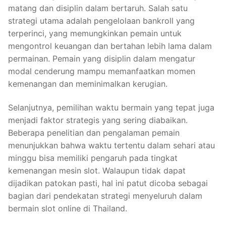
matang dan disiplin dalam bertaruh. Salah satu
strategi utama adalah pengelolaan bankroll yang
terperinci, yang memungkinkan pemain untuk
mengontrol keuangan dan bertahan lebih lama dalam
permainan. Pemain yang disiplin dalam mengatur
modal cenderung mampu memanfaatkan momen
kemenangan dan meminimalkan kerugian.
Selanjutnya, pemilihan waktu bermain yang tepat juga
menjadi faktor strategis yang sering diabaikan.
Beberapa penelitian dan pengalaman pemain
menunjukkan bahwa waktu tertentu dalam sehari atau
minggu bisa memiliki pengaruh pada tingkat
kemenangan mesin slot. Walaupun tidak dapat
dijadikan patokan pasti, hal ini patut dicoba sebagai
bagian dari pendekatan strategi menyeluruh dalam
bermain slot online di Thailand.