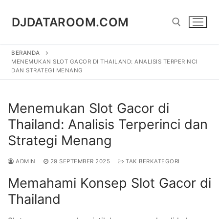
Lompat
ke
DJDATAROOM.COM
konten
BERANDA
Cari:
MENEMUKAN SLOT GACOR DI THAILAND: ANALISIS TERPERINCI
DAN STRATEGI MENANG
Menemukan Slot Gacor di
Thailand: Analisis Terperinci dan
Strategi Menang
ADMIN
29 SEPTEMBER 2025
TAK BERKATEGORI
Memahami Konsep Slot Gacor di
Thailand