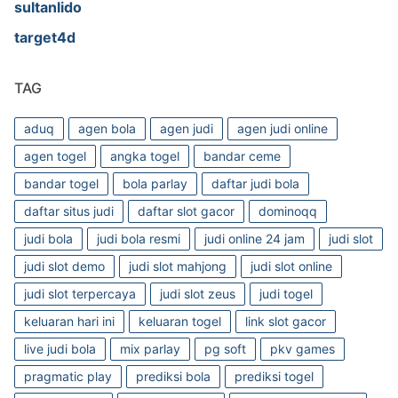
sultanlido
target4d
TAG
aduq
agen bola
agen judi
agen judi online
agen togel
angka togel
bandar ceme
bandar togel
bola parlay
daftar judi bola
daftar situs judi
daftar slot gacor
dominoqq
judi bola
judi bola resmi
judi online 24 jam
judi slot
judi slot demo
judi slot mahjong
judi slot online
judi slot terpercaya
judi slot zeus
judi togel
keluaran hari ini
keluaran togel
link slot gacor
live judi bola
mix parlay
pg soft
pkv games
pragmatic play
prediksi bola
prediksi togel