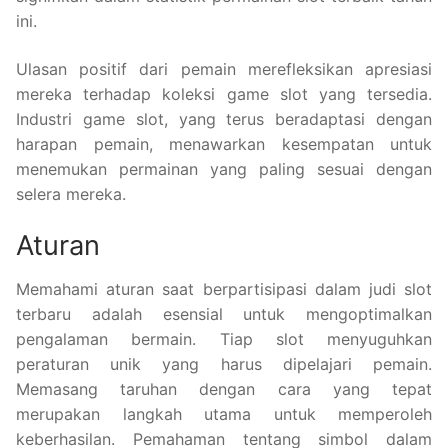
ini.
Ulasan positif dari pemain merefleksikan apresiasi
mereka terhadap koleksi game slot yang tersedia.
Industri game slot, yang terus beradaptasi dengan
harapan pemain, menawarkan kesempatan untuk
menemukan permainan yang paling sesuai dengan
selera mereka.
Aturan
Memahami aturan saat berpartisipasi dalam judi slot
terbaru adalah esensial untuk mengoptimalkan
pengalaman bermain. Tiap slot menyuguhkan
peraturan unik yang harus dipelajari pemain.
Memasang taruhan dengan cara yang tepat
merupakan langkah utama untuk memperoleh
keberhasilan. Pemahaman tentang simbol dalam