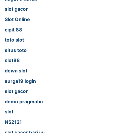
slot gacor
Slot Online
cipit 88
toto slot
situs toto
slot88
dewa slot
surga19 login
slot gacor
demo pragmatic
slot
NS2121
slot gacor hari ini