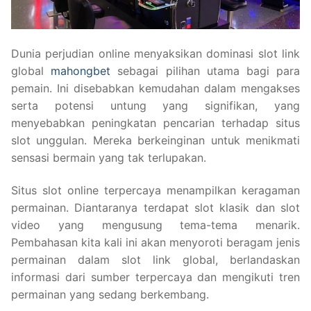
Dunia perjudian online menyaksikan dominasi slot link
global
mahongbet
sebagai pilihan utama bagi para
pemain. Ini disebabkan kemudahan dalam mengakses
serta potensi untung yang signifikan, yang
menyebabkan peningkatan pencarian terhadap situs
slot unggulan. Mereka berkeinginan untuk menikmati
sensasi bermain yang tak terlupakan.
Situs slot online terpercaya menampilkan keragaman
permainan. Diantaranya terdapat slot klasik dan slot
video yang mengusung tema-tema menarik.
Pembahasan kita kali ini akan menyoroti beragam jenis
permainan dalam slot link global, berlandaskan
informasi dari sumber terpercaya dan mengikuti tren
permainan yang sedang berkembang.