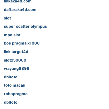
linkaka4d.com
daftaraka4d.com
slot
super scatter olympus
mpo slot
bos pragma x1000
link target4d
slotx50000
wayang8899
dbltoto
toto macau
robopragma
dbltoto