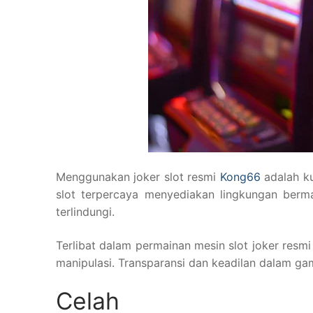
Menggunakan joker slot resmi
Kong66
adalah ku
slot terpercaya menyediakan lingkungan ber
terlindungi.
Terlibat dalam permainan mesin slot joker res
manipulasi. Transparansi dan keadilan dalam gam
Celah