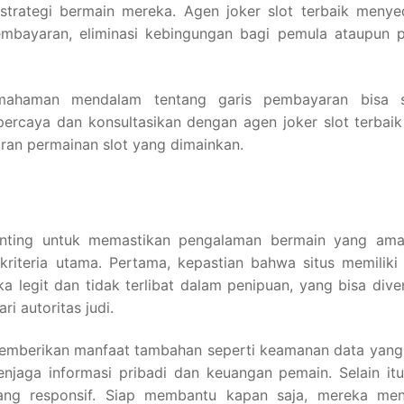
trategi bermain mereka. Agen joker slot terbaik menye
embayaran, eliminasi kebingungan bagi pemula ataupun 
mahaman mendalam tentang garis pembayaran bisa 
erpercaya dan konsultasikan dengan agen joker slot terbaik
ran permainan slot yang dimainkan.
 penting untuk memastikan pengalaman bermain yang am
iteria utama. Pertama, kepastian bahwa situs memiliki l
a legit dan tidak terlibat dalam penipuan, yang bisa diver
ri autoritas judi.
 memberikan manfaat tambahan seperti keamanan data yang 
jaga informasi pribadi dan keuangan pemain. Selain itu,
ang responsif. Siap membantu kapan saja, mereka me