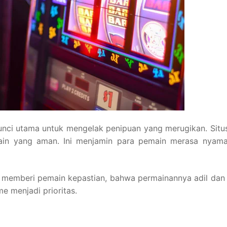
nci utama untuk mengelak penipuan yang merugikan. Situs
main yang aman. Ini menjamin para pemain merasa nyam
mi memberi pemain kepastian, bahwa permainannya adil dan
e menjadi prioritas.