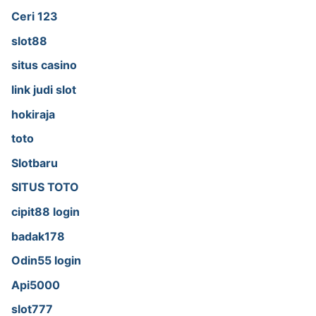
Ceri 123
slot88
situs casino
link judi slot
hokiraja
toto
Slotbaru
SITUS TOTO
cipit88 login
badak178
Odin55 login
Api5000
slot777