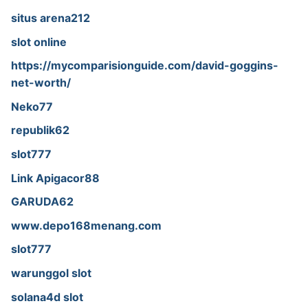
situs arena212
slot online
https://mycomparisionguide.com/david-goggins-
net-worth/
Neko77
republik62
slot777
Link Apigacor88
GARUDA62
www.depo168menang.com
slot777
warunggol slot
solana4d slot