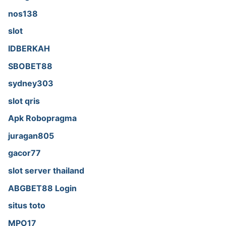
nos138
slot
IDBERKAH
SBOBET88
sydney303
slot qris
Apk Robopragma
juragan805
gacor77
slot server thailand
ABGBET88 Login
situs toto
MPO17