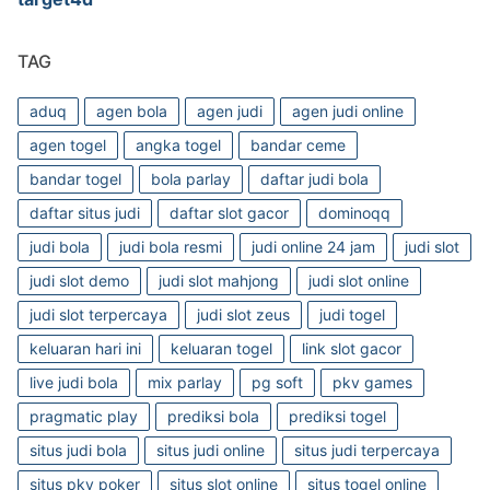
TAG
aduq
agen bola
agen judi
agen judi online
agen togel
angka togel
bandar ceme
bandar togel
bola parlay
daftar judi bola
daftar situs judi
daftar slot gacor
dominoqq
judi bola
judi bola resmi
judi online 24 jam
judi slot
judi slot demo
judi slot mahjong
judi slot online
judi slot terpercaya
judi slot zeus
judi togel
keluaran hari ini
keluaran togel
link slot gacor
live judi bola
mix parlay
pg soft
pkv games
pragmatic play
prediksi bola
prediksi togel
situs judi bola
situs judi online
situs judi terpercaya
situs pkv poker
situs slot online
situs togel online