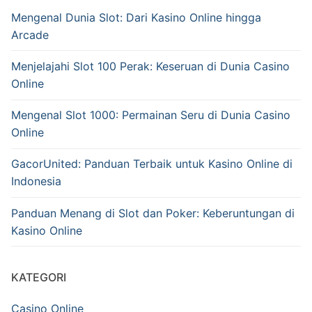
Mengenal Dunia Slot: Dari Kasino Online hingga
Arcade
Menjelajahi Slot 100 Perak: Keseruan di Dunia Casino
Online
Mengenal Slot 1000: Permainan Seru di Dunia Casino
Online
GacorUnited: Panduan Terbaik untuk Kasino Online di
Indonesia
Panduan Menang di Slot dan Poker: Keberuntungan di
Kasino Online
KATEGORI
Casino Online