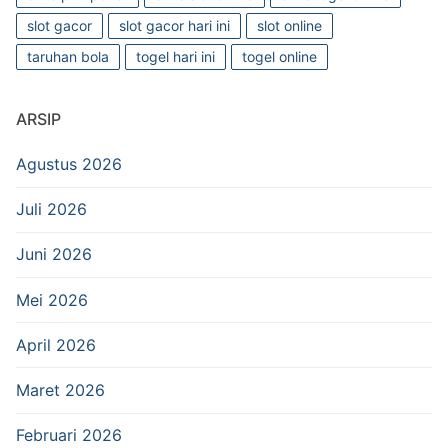
slot gacor
slot gacor hari ini
slot online
taruhan bola
togel hari ini
togel online
ARSIP
Agustus 2026
Juli 2026
Juni 2026
Mei 2026
April 2026
Maret 2026
Februari 2026