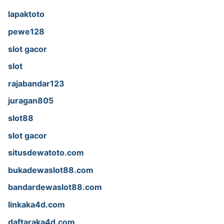
lapaktoto
pewe128
slot gacor
slot
rajabandar123
juragan805
slot88
slot gacor
situsdewatoto.com
bukadewaslot88.com
bandardewaslot88.com
linkaka4d.com
daftaraka4d.com