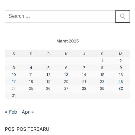
Cari:
Maret 2025
S
S
R
K
J
S
M
1
2
3
4
5
6
7
8
9
10
11
12
13
14
15
16
17
18
19
20
21
22
23
24
25
26
27
28
29
30
31
« Feb
Apr »
POS-POS TERBARU