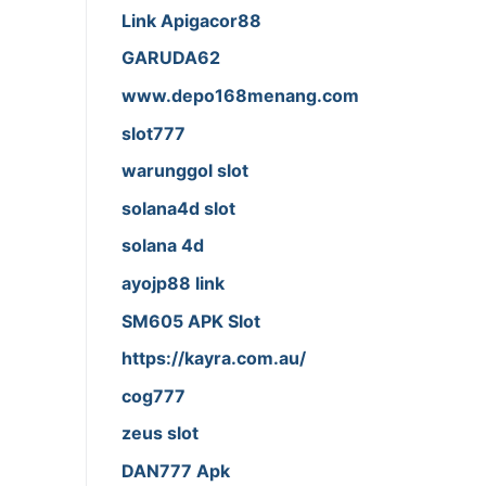
Link Apigacor88
GARUDA62
www.depo168menang.com
slot777
warunggol slot
solana4d slot
solana 4d
ayojp88 link
SM605 APK Slot
https://kayra.com.au/
cog777
zeus slot
DAN777 Apk