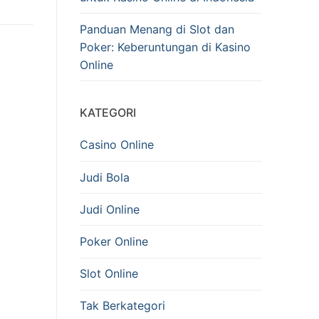
Panduan Menang di Slot dan
Poker: Keberuntungan di Kasino
Online
KATEGORI
Casino Online
Judi Bola
Judi Online
Poker Online
Slot Online
Tak Berkategori